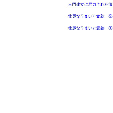
三門建立に尽力された御
壮麗な佇まいと意義 ②
壮麗な佇まいと意義 ①