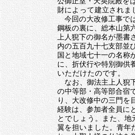
公御正室・天英院殿を
財によって建立されま
今回の大改修工事では
鋼板の裏に、総本山第
上人猊下の御名が墨書
内の五百九十七支部並
国と地域七十一の名称
に、折伏行や特別御供
いただけたのです。
なお、御法主上人猊下
の中等部・高等部合宿
り、大改修中の三門を
経験は、参加者全員に
とでしょう。また、地
翼を担いました。青年