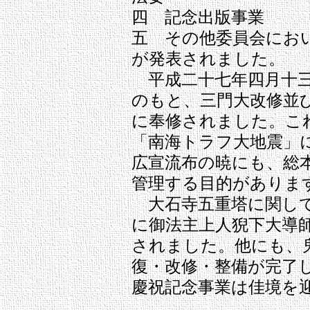
四 記念出版事業
五 その他委員会にお
が発表されました。
平成二十七年四月十三
のもと、三門大改修並
に奉修されました。こ
「南海トラフ大地震」
広宣流布の暁にも、総
管理する目的がありま
大石寺五重塔に関して
に御法主上人猊下大導
されました。他にも、
復・改修・整備が完了
慶祝記念事業は佳境を