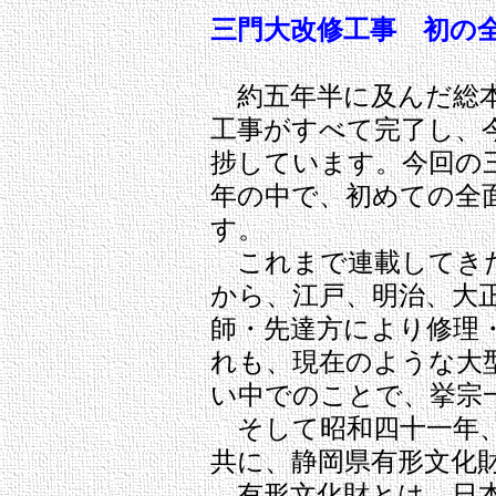
三門大改修工事 初の
約五年半に及んだ総本
工事がすべて完了し、
捗しています。今回の
年の中で、初めての全
す。
これまで連載してきた
から、江戸、明治、大
師・先達方により修理
れも、現在のような大
い中でのことで、挙宗
そして昭和四十一年、
共に、静岡県有形文化
有形文化財とは、日本