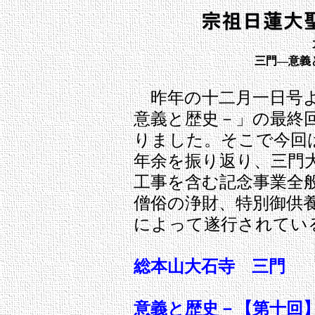
三門―意義
昨年の十二月一日号
意義と歴史－」の最終
りました。そこで今回
年余を振り返り、三門
工事を含む記念事業全
僧俗の浄財、特別御供
によって遂行されてい
総本山大石寺 三門
意義と歴史－【第十回