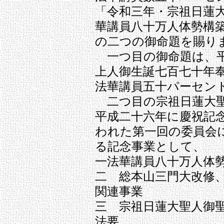
「令和三年・宗祖日蓮
華講員八十万人体勢構
の二つの御命題を賜り
一つ目の御命題は、平
上人御生誕七百七十年
法華講員五十パーセン
二つ目の宗祖日蓮大聖
平成二十六年に慶祝記
われた第一回の委員会
る記念事業として、
一法華講員八十万人体
二 総本山三門大改修
関連事業
三 宗祖日蓮大聖人御
法要