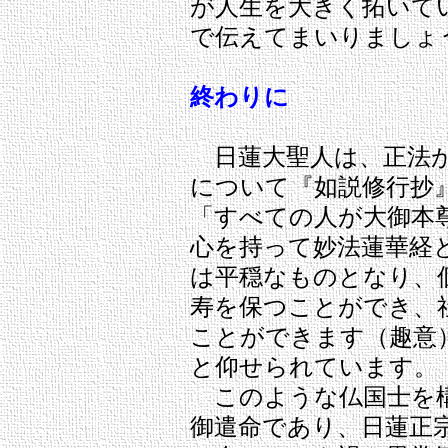
が人生を大きく拓いて
で伝えてまいりましょ
終わりに
日蓮大聖人は、正法が
について『如説修行抄
「すべての人が大御本
心を持って妙法蓮華経
は平穏なものとなり、
寿を保つことができ、
ことができます（趣意
と仰せられています。
このような仏国士を構
御遣命であり、日蓮正