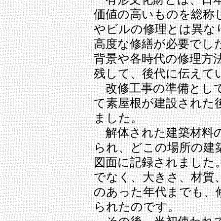
価値の高いものを総称
やビルの修理とは異な
高度な修繕が必要でし
背景や各時代の修理方
残して、後代に伝えて
改修工事の準備として
て素屋根が建設された
ました。
解体された建築材料の
られ、どこの場所の建
図面に記録されました
でなく、大きさ、材質
のあった年代までも、
られたのです。