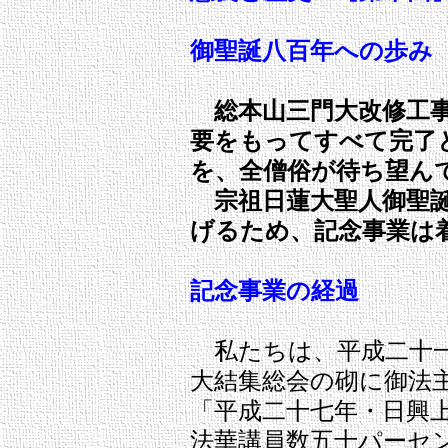
御聖誕八百年への歩み
総本山三門大改修工事
要をもってすべて完了
を、全僧俗が待ち望ん
宗祖日蓮大聖人御聖誕
げるため、記念事業は
記念事業の経過
私たちは、平成二十一
大結集総会の砌に御法
「平成二十七年・日興
法華講員数五十パーセ