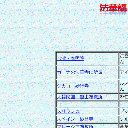
洪
台湾・本照院
ん
ガーナの法華寺に所属
ア
ル
シカゴ 妙行寺
ん
大韓民国 釜山布教所
朴
スリランカ
プ
スペイン 妙昌寺
シ
マレーシア布教所
黄