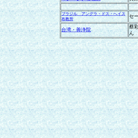
ブラジル アングラ・ドス・へイス
セ
布教所
蔡
台湾・善浄院
ん