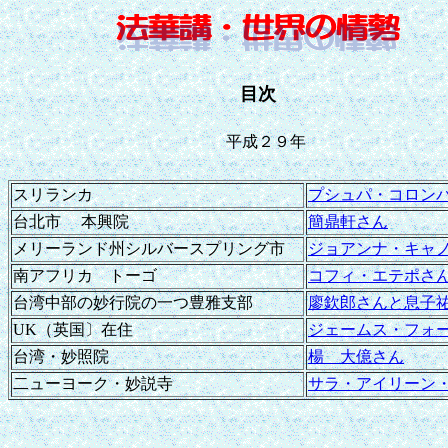
目次
平成２９年
スリランカ
プシュパ・コロン
台北市 本興院
簡鼎軒さん
メリーランド州シルバースプリング市
ジョアンナ・キャ
南アフリカ トーゴ
コフィ・エテポさ
台湾中部の妙行院の一つ豊雅支部
廖欽郎さんと息子
UK（英国〕在住
ジェームス・フォ
台湾・妙照院
楊 大億さん
二ューヨーク・妙説寺
サラ・アイリーン