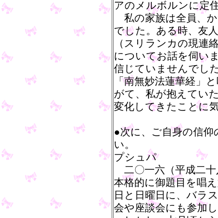
アのメルボルンに定
私の家族は全員、か
でした。ある時、友
（スリランカの現連絡
についてお話を伺い
信じていませんでし
「南無妙法蓮華経」
がて、私が抱えてい
変化してきたことに
●次に、ご自身の信仰
い。
プシュパ
二〇一六（平成二十
本格的に御題目を唱え
日と日曜日に、バラ
会や座談会にも参加