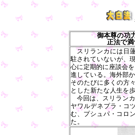
御本尊の功
正法で満
スリランカには日蓮
駐されていないが、
心に定期的に座談会
進している。海外部
そのたびに多くの方
とした新たな人生を
今回は、スリランカ
ヤワルデネプラ・コ
む、プシュパ・コロ
た。