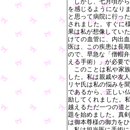
しかし、七月頃から
を感じるようになり
と思って病院に行っ
されました。すぐに
果は私が想像してい
けての血管に、内出
医は、この疾患は長
ので、早急な「僧帽弁
える手術）」が必要
このことは私や家族
した。私は親戚や友
リヤ氏は私の悩みを聞
であるから、正しい
励してくれました。
越えるただ一つの道
題を始めました。真
は御本尊様の御力を
私は担当医に手術に