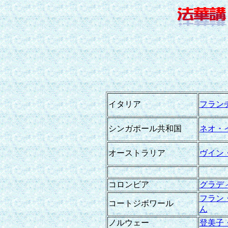
イタリア
フラン
シンガポール共和国
ネオ・
オーストラリア
ヴイン
コロンビア
グラデ
フラン
コートジボワール
ん
ノルウェー
登美子