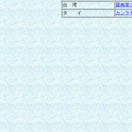
台 湾
羅梅英
タ イ
カンラ