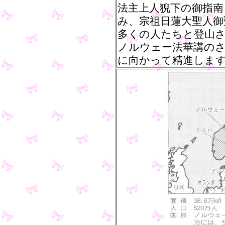
法主上人猊下の御指南
み、宗祖日蓮大聖人御
多くの人たちと登山
ノルウェー法華講の
に向かって精進しま