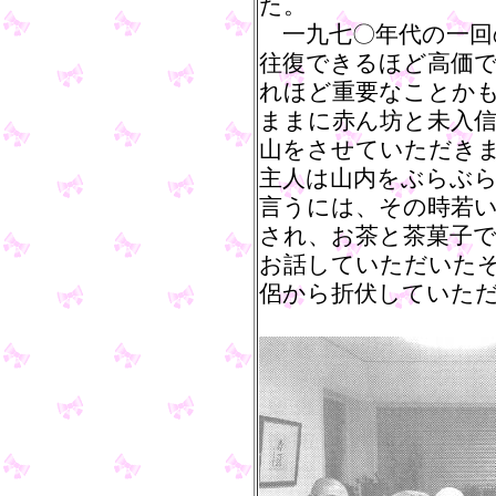
た。
一九七〇年代の一回
往復できるほど高価
れほど重要なことか
ままに赤ん坊と未入
山をさせていただき
主人は山内をぶらぶ
言うには、その時若
され、お茶と茶菓子
お話していただいた
侶から折伏していた