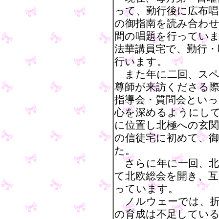
って、勤行後に広布唱
の御指南を読み合わ
間の唱題を行ってい
法華講員宅で、勤行・
行います。
また年に二回、スペ
尊師が来訪くださる
指導会・質問会とい
心を深めるようにし
に位置し北極への玄
の信徒宅に初めて、
た。
さらに年に一回、北
て北欧総会を開き、
っています。
ノルウェーでは、折
の育成は不足してい