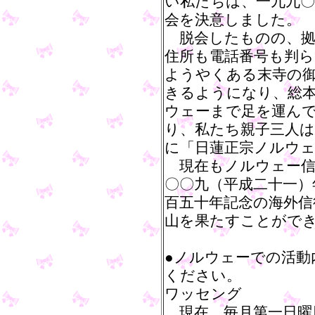
い私たちは、一九九〇
会を決意しました。
脱会したものの、拠
住所も電話番号も判
ようやくある末寺の
きるようになり、総
ウェーまで足を運ん
り、私たち親子三人は
に「日蓮正宗ノルウ
現在もノルウェー信
〇〇九（平成二十一）
百五十年記念の海外信
山を果たすことがで
●ノルウェーでの活動
ください。
ワッセング
現在、毎月第一日曜