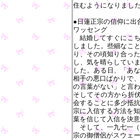
住むようになりまし
●日蓮正宗の信仰に出
ワッセング
結婚してすぐにこち
しました。些細なこ
り、その頃知り合っ
し、気を晴らしてい
した。ある日、「あ
相手の悪口ばかりで、
の言葉がない」と言
そしてその方から折
会することに多少抵
宗に入信する方法を
葉を信じて入信を決
そして、一九七一（
宗の御僧侶がスウェ