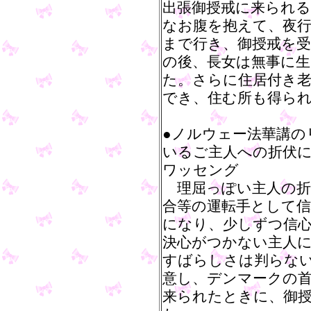
出張御授戒に来られ
なお腹を抱えて、夜
まで行き、御授戒を
の後、長女は無事に
た。さらに住居付き
でき、住む所も得ら
●ノルウェー法華講の
いるご主人への折伏
ワッセング
理屈っぽい主人の折
合等の運転手として
になり、少しずつ信
決心がつかない主人
すばらしさは判らな
意し、デンマークの
来られたときに、御