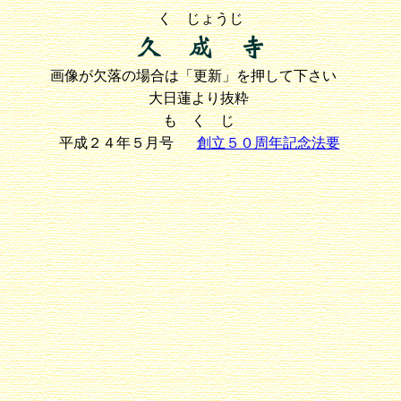
く じょうじ
画像が欠落の場合は「更新」を押して下さい
大日蓮より抜粋
も く じ
平成２４年５月号
創立５０周年記念法要