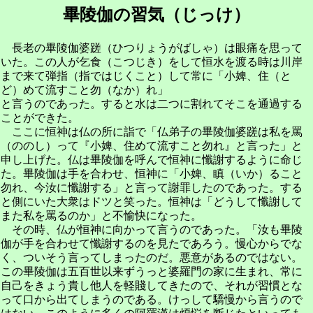
畢陵伽の習気（じっけ）
長老の畢陵伽婆蹉（ひつりょうがばしゃ）は眼痛を思って
いた。この人が乞食（こつじき）をして恒水を渡る時は川岸
まで来て弾指（指ではじくこと）して常に「小婢、住（と
ど）めて流すこと勿（なか）れ」
と言うのであった。すると水は二つに割れてそこを通過する
ことができた。
ここに恒神は仏の所に詣で「仏弟子の畢陵伽婆蹉は私を罵
（ののし）って『小婢、住めて流すこと勿れ』と言った」と
申し上げた。仏は畢陵伽を呼んで恒神に懺謝するように命じ
た。畢陵伽は手を合わせ、恒神に「小婢、瞋（いか）ること
勿れ、今汝に懺謝する」と言って謝罪したのであった。する
と側にいた大衆はドツと笑った。恒神は「どうして懺謝して
また私を罵るのか」と不愉快になった。
その時、仏が恒神に向かって言うのであった。「汝も畢陵
伽が手を合わせて懺謝するのを見たであろう。慢心からでな
く、ついそう言ってしまったのだ。悪意があるのではない。
この畢陵伽は五百世以来ずうっと婆羅門の家に生まれ、常に
自己をきょう貴し他人を軽賤してきたので、それが習慣とな
って口から出てしまうのである。けっして驕慢から言うので