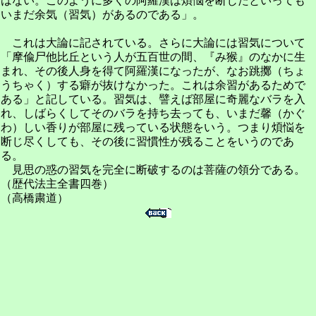
はない。このように多くの阿羅漢は煩悩を断じたといっても
いまだ余気（習気）があるのである」。
これは大論に記されている。さらに大論には習気について
「摩偸尸他比丘という人が五百世の間、『み猴』のなかに生
まれ、その後人身を得て阿羅漢になったが、なお跳擲（ちょ
うちゃく）する癖が抜けなかった。これは余習があるためで
ある」と記している。習気は、譬えば部屋に奇麗なバラを入
れ、しばらくしてそのバラを持ち去っても、いまだ馨（かぐ
わ）しい香りが部屋に残っている状態をいう。つまり煩悩を
断じ尽くしても、その後に習慣性が残ることをいうのであ
る。
見思の惑の習気を完全に断破するのは菩薩の領分である。
（歴代法主全書四巻）
（高橋粛道）