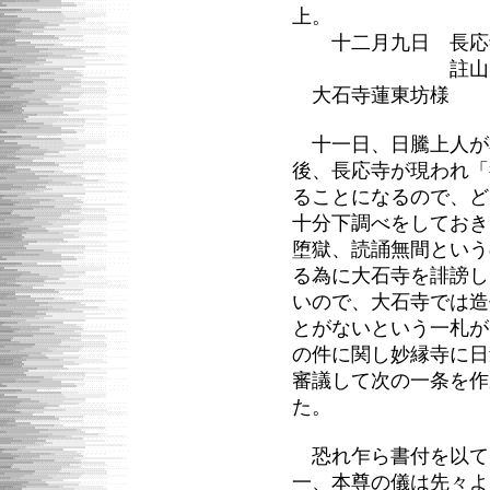
上。
十二月九日 長応
註山
大石寺蓮東坊様
十一日、日騰上人が
後、長応寺が現われ「
ることになるので、ど
十分下調べをしておき
堕獄、読誦無間という
る為に大石寺を誹謗し
いので、大石寺では造
とがないという一札が
の件に関し妙縁寺に日
審議して次の一条を作
た。
恐れ乍ら書付を以て
一、本尊の儀は先々よ