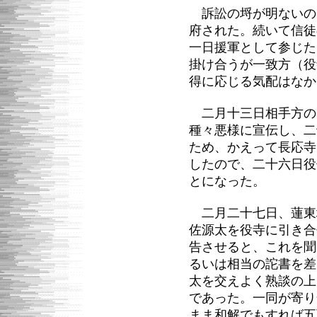
訴訟の埒が明ないの
府された。続いて信徒
一日援軍として参じた
掛け合うが一致方（役
得に応じる気配はなか
二月十三日相手方の
種々悪様に宣伝し、二
ため、かえって長応寺
したので、二十六日役
とになった。
二月二十七日、蓮東
佐源太を役寺に引き合
告させると、これを聞
るいは相当の詑書を差
太を交えよく熟談の上
であった。一同が寄り
まま和解でもすれば五