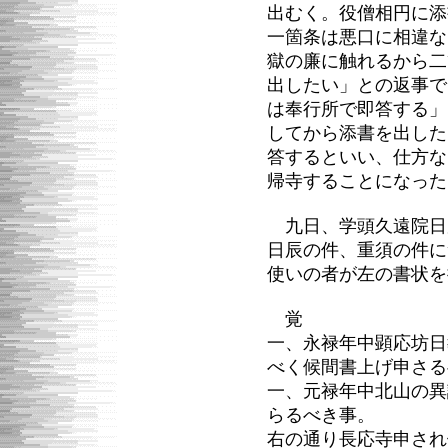
出むく。役僧相円に添
一箇条は悪口に相違な
獄の廉に触れるから二
出したい」との返事で
は奉行所で即答する」
してから添書を出した
答するといい、仕方な
帰寺することになった
九日、学頭久遠院日
日辰の件、重須の件に
使いの者が左の書状を
覚
一、永禄年中顕応坊日
べく候間書上げ申さる
一、元禄年中北山の異
らるべき事。
右の通り長応寺申され