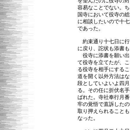
を望んだのに役寺の対
容易なことでない。ち
国寺において役寺の総
に相談したいので十七
であった。
約束通り十七日に行
に戻り、詑状も添書も
役寺に添書を願い出
て役寺を立てたが、こ
る役寺を相手にするこ
道を開く以外方法はな
段としていよいよ四月
る。その任に折伏名手
ばれた。寺社奉行月番
牢の覚悟で直訴したの
取り押えられることも
なった。