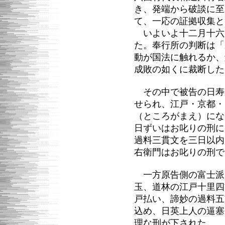
き、発端から破談に至
て、一応の証拠収集と
いよいよ十二月十六
た。奉行所の判断は「
動が国法に触れるか、
成敗の如くに裁断した
その中で被告の日寿
せられ、江戸・京都・
（ところがまえ）にな
日ずいはお叱りの刑に
過料三貫文を三日以内
右衛門はお叱りの刑で
一方原告側の富士派
玉、道林の江戸十里四
戸払い、諦妙の過料五
込め、日英上人の逼塞
理な刑が下された。