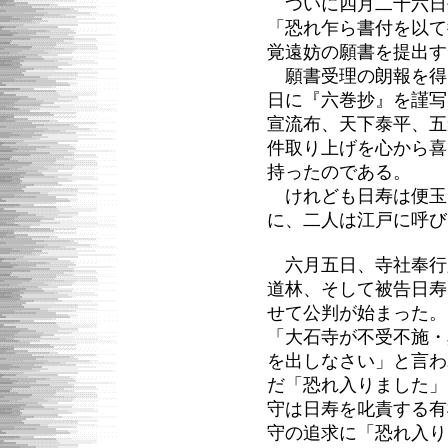
ついに四月二十六日
「恐れ乍ら書付を以て
覚遠妨の願書を提出す
願書受理の朗報を得
日に『六巻抄』を謹写
宣流布、天下泰平、五
件取り上げを心から喜
持ったのである。
けれども日寿は便玉
に、二人は江戸に呼び
六月五日、寺社奉行
道林、そして被告日寿
せて公判が始まった。
「大石寺が不受不施・
を出しなさい」と言わ
だ「恐れ入りました」
守は日寿を叱責する有
守の追求に「恐れ入り