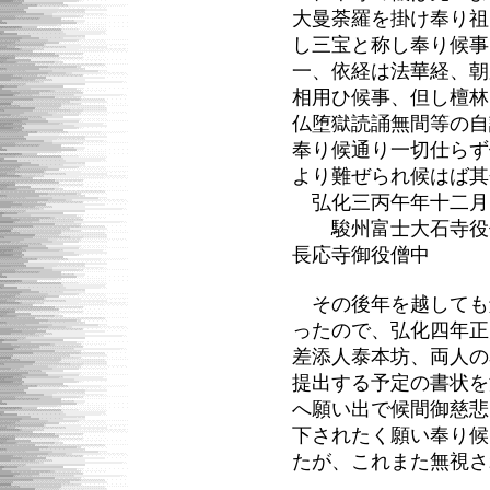
大曼荼羅を掛け奉り祖
し三宝と称し奉り候事
一、依経は法華経、朝
相用ひ候事、但し檀林
仏堕獄読誦無間等の自
奉り候通り一切仕らず
より難ぜられ候はば其
弘化三丙午年十二月
駿州富士大石寺役
長応寺御役僧中
その後年を越しても
ったので、弘化四年正
差添人泰本坊、両人の
提出する予定の書状を
へ願い出で候間御慈悲
下されたく願い奉り候
たが、これまた無視さ