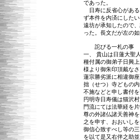
であった。
日寿に反省心がある
ず本件を内済にしたい
遠坊が承知したので、
った。長文だが左の如
詑びる一札の事
一、 貴山は日蓮大聖
種付属の御弟子日興上
様より御朱印頂戴なさ
蓮宗勝劣派に相違御座
拙（せつ）寺どもの内
不施などと申し書付を
円明寺日寿儀は猫沢村
門流にては法華経を片
尊の外諸仏諸天善神を
之を申す、おおいしを
御信心致すべし等の三
を以て是又右伴之助並