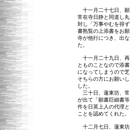
十一月二十七日、願
常在寺日静と同道し丸
対し「万事やむを得ず
書熟覧の上添書をお願
寺が他行につき、出な
た。
十一月二十九日、再
とものことなので添書
になってしまうので芝
そちらの方にお願いし
した。
三十日、蓮東坊、常
が出て「願書巨細書等
件を日英上人の代理と
ことを認めてくれた。
十二月七日、蓮東坊