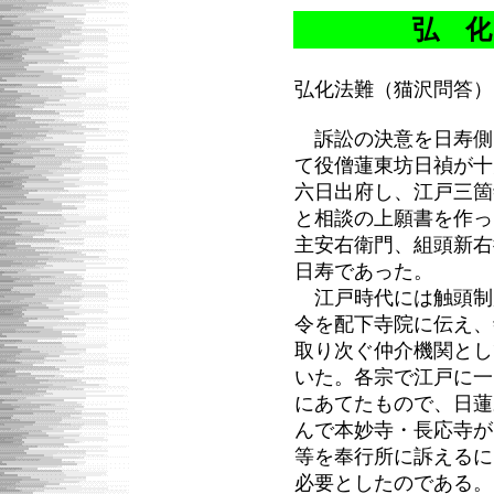
弘 化
弘化法難（猫沢問答）
訴訟の決意を日寿側
て役僧蓮東坊日禎が十
六日出府し、江戸三箇
と相談の上願書を作っ
主安右衛門、組頭新右
日寿であった。
江戸時代には触頭制
令を配下寺院に伝え、
取り次ぐ仲介機関とし
いた。各宗で江戸に一
にあてたもので、日蓮
んで本妙寺・長応寺が
等を奉行所に訴えるに
必要としたのである。