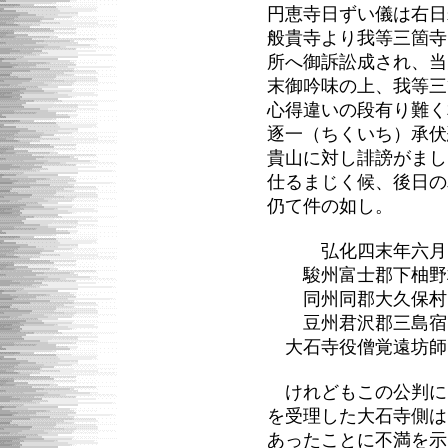
円恵寺日ずい儀は右日
般貴寺より我等三箇寺
所へ御訴訟成され、当
末御吟味の上、我等三
心得違いの段有り難く
逐一（ちくいち）承伏
貴山に対し誹謗がまし
仕るまじく候、後日の
仍て件の如し。
弘化四末年六月
駿州富士郡下柚野
同州同郡大久保村
豆州君沢郡三島宿
大石寺役僧覚遠坊師
けれどもこの公判に
を受理した大石寺側は
あったことに不満を示