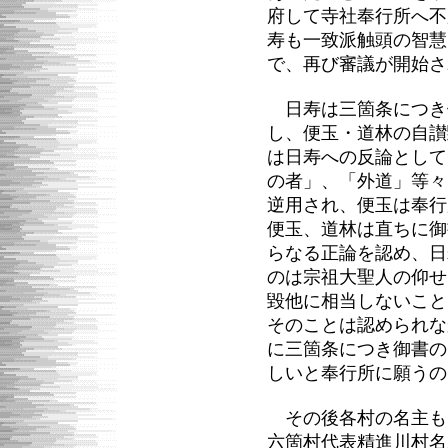
府して寺社奉行所へ不
寿も一致派触頭の智慧
で、再び審議が開始さ
日寿は三箇条につき
し、便玉・道林の自讃
は日寿への反論として
の者」、「外道」等々
逆用され、便玉は奉行
便玉、道林は直ちに御
らなる正論を認め、日
のは宗祖大聖人の仰せ
毀他に相当しないこと
そのことは認められな
に三箇条につき御書の
しいと奉行所に願うの
その後各村の名主も
六箇村代表精進川村名