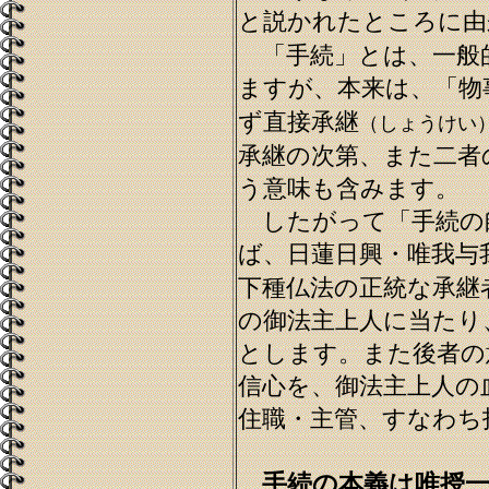
と説かれたところに由
「手続」とは、一般
ますが、本来は、「物
ず直接承継
（しょうけい
承継の次第、また二者
う意味も含みます。
したがって「手続の
ば、日蓮日興・唯我与
下種仏法の正統な承継
の御法主上人に当たり
とします。また後者の
信心を、御法主上人の
住職・主管、すなわち
手続の本義は唯授