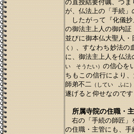
の直授結要付嘱、つま
が、仏法上の「手続」
したがって『化儀抄
の御法主上人の御内証
並びに御本仏大聖人・
、すなわち妙法の
く）
に、御法主上人を仏法
の信心を
い そうたい）
ちもこの信行により、
師弟不二
（してい ふに
遂げると仰せなのです
所属寺院の住職・主
右の「手続の師匠」
の住職・主管にも、手