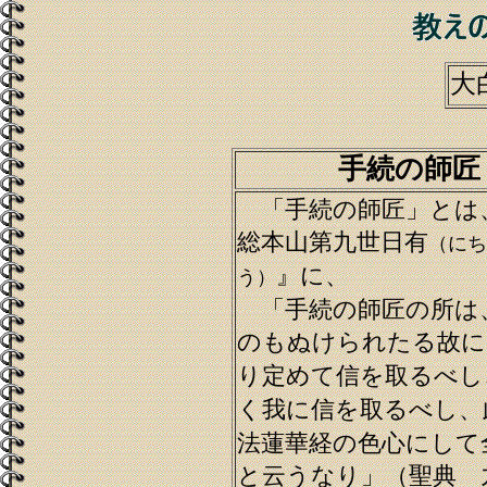
大
手続の師匠
「手続の師匠」とは
総本山第九世日有
（にち
』に、
う）
「手続の師匠の所は
のもぬけられたる故に
り定めて信を取るべし
く我に信を取るべし、
法蓮華経の色心にして
と云うなり」（聖典 