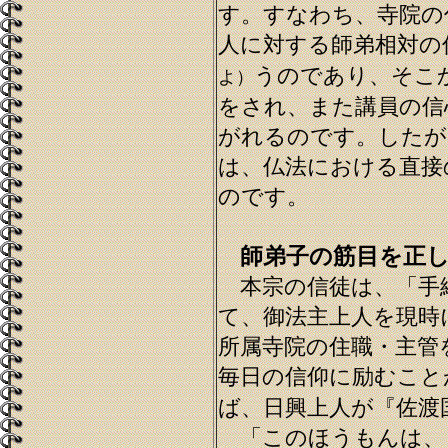
す。すなわち、寺院の
人に対する師弟相対の
うのであり、そこ
よ）
をされ、また講員の信
がれるのです。したが
は、仏法における直接
のです。
師弟子の筋目を正
本宗の信徒は、「手
て、御法主上人を現時
所属寺院の住職・主管
毎日の信仰に励むこと
ば、日興上人が『佐渡
「このほうもんは、