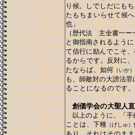
り候。しでしだにもち
たもちまいらせて候へ
也」
（歴代法 主全書一ー
と御指南されるように
て信行に励んでこそ、
るからです。反対に、
たならば、如何
（いか）
も、師敵対の大謗法罪
ることになるのです。
創価学会の大聖人直
以上のように、「手
ことは、下種
（げしゅ）
あり、それはそのまま