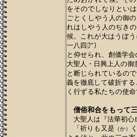
をそのでしなりといは
ごとくしやう人の御の
れはしやう人のぢきの
候。これが大はうぼう
一八四㌻）
と仰せられ、創価学会
大聖人・日興上人の御
と断じられているので
義を徹底して破折する
く行ずる私たちの使命
僧俗和合をもって
大聖人は『法華初心
「祈りも又是
（か）