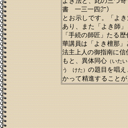
よき法と、此の三つ寄
書 一三一四㌻）
とお示しです。「よき
あり、また「よき師」
「手続の師匠」たる歴
華講員は「よき檀那」
法主上人の御指南に信
もと、異体同心
（いたい
の題目を唱え
う けた）
かって精進することが