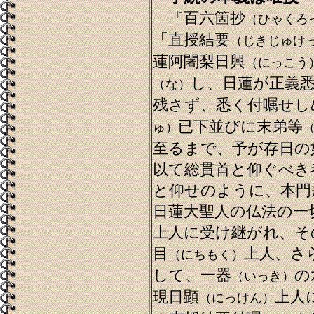
『百六箇抄
（ひゃくろ
「直授結要
（じきじゅけ
蓮阿闍梨日興
（にっこう
し、日蓮が正義
（な）
残さず、悉く付嘱せし
已下並びに末弟等
ゅ）
至るまで、予が存日の
以て総貫首と仰ぐべき
と仰せのように、本門
日蓮大聖人の仏法の一
上人に受け継がれ、そ
目
上人、さ
（にちもく）
して、一器
の
（いっき）
現日顕
上人
（にっけん）