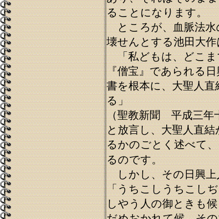
ることになります。
ところが、血脈法水
壊せんとする池田大作
「私どもは、どこま
『僧宝』であられる日
書を根本に、大聖人直
る」
（聖教新聞 平成三年
と放言し、大聖人直結
るかのごとく述べて、
るのです。
しかし、その日興上
「うちこしうちこしぢ
しやう人の御ときも候
だめおかれて候。その