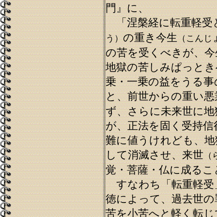
門』に、
「涅槃経に転重軽受
の重き今生
う）
（こんじ
の苦を受くべきが、今
地獄の苦しみぱっとき
乗・一乗の益をうる事
と、前世からの重い悪
ず、さらに未来世に地
が、正法を固く受持信
難に値うけれども、地
して消滅させ、来世
（
覚・菩薩・仏に成るこ
すなわち「転重軽受
徳によって、過去世の
苦を小苦へと軽く転じ