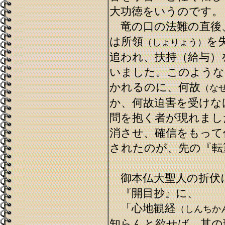
大功徳をいうのです。
竜の口の法難の直後
は所領
を
（しょりょう）
追われ、扶持（給与）
いました。このような
かれるのに、何故
（な
か、何故迫害を受けな
問を抱く者が現れまし
消させ、確信をもって
されたのが、先の『転
御本仏大聖人の折伏
『開目抄』に、
「心地観経
（しんちか
知らんと欲せば、其の