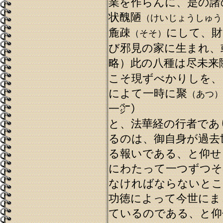
業を作らんに、是の諸
状醜陋
（けいじょうしゅう
麁疎
にして、財
（そそ）
び邪見の家に生まれ、
略）此の八種は尽未来
こそ現ずべかりしを、
によて一時に聚
（あつ）
一㌻）
と、法華経の行者であ
るのは、御自身が過去
る報いである、と仰せ
にわたって一つずつそ
なければならないとこ
功徳によって今世にま
ているのである、と仰