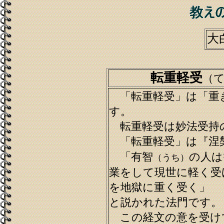
大
転重軽受
（
「転重軽受」は「重
す。
転重軽受は妙法受持
「転重軽受」は『涅
「有智
の人は
（うち）
業をして現世に軽く受
を地獄に重く受く」
と説かれた法門です。
この経文の意を受け