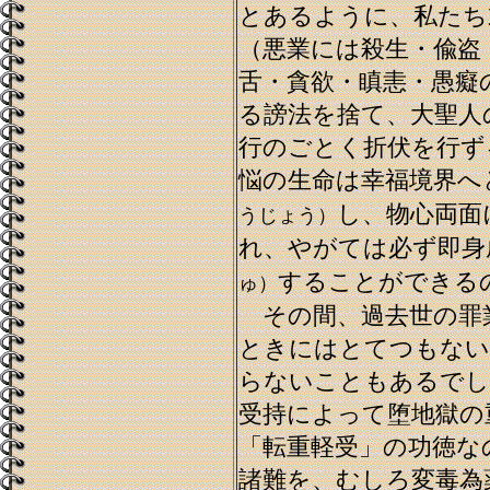
とあるように、私たち
（悪業には殺生・偸盗
舌・貪欲・瞋恚・愚癡
る謗法を捨て、大聖人
行のごとく折伏を行ず
悩の生命は幸福境界へ
し、物心両面
うじょう）
れ、やがては必ず即身
することができる
ゅ）
その間、過去世の罪
ときにはとてつもない
らないこともあるでし
受持によって堕地獄の
「転重軽受」の功徳な
諸難を、むしろ変毒為