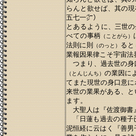
らんと欲せば、其の
五七一㌻）
とあるように、三世の
べての事柄
（ことがら）
法則に則
ると
（のっと）
業報因果律こそ宇宙法
つまり、過去世の身
の業因に
（とんじんち）
てまた現世の身口意に
来世の業果がある、と
ます。
大聖人は『佐渡御書
「日蓮も過去の種子
泥恒経に云はく『善男