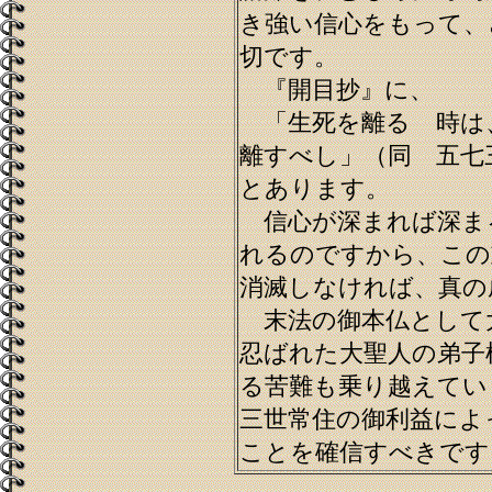
き強い信心をもって、
切です。
『開目抄』に、
「生死を離るゝ時は
離すべし」（同 五七
とあります。
信心が深まれば深ま
れるのですから、この
消滅しなければ、真の
末法の御本仏として
忍ばれた大聖人の弟子
る苦難も乗り越えてい
三世常住の御利益によ
ことを確信すべきです