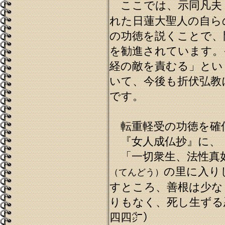
ここでは、示同凡夫
れた日蓮大聖人の自ら
の功徳を説くことで、
を勧進されています。
経の敵を責むる」とい
いて、今後も折伏弘教
です。
転重軽受の功徳を確
『女人成仏抄』に、
「一切衆生、法性真
の里に入り
（てんどう）
すところ、善根は少な
りもなく、死し生ずる
四四㌻）