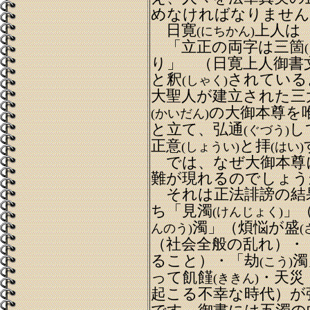
めなければなりません
日寛
上人は
(にちかん)
「立正の両字は三箇
り」 （日寛上人御書
と釈
されている
(しゃく)
大聖人が建立された三
の大御本尊を
(かいだん)
と立て、弘通
し
(ぐづう)
正意
と拝
(しょうい)
(はい)
では、なぜ大御本尊
難が現れるのでしょう
それは正法誹謗の結
ち「見濁
」
(けんじょく)
濁」（煩悩が盛
んのう)
(
（社会全般の乱れ）・
ること）・「劫
濁
(こう)
って飢饉
・天災
(ききん)
起こる不幸な時代）が