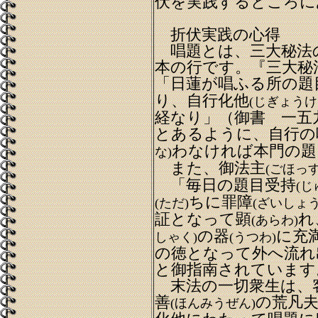
伏を実践するところに
折伏実践の心得
唱題とは、三大秘法
本の行です。『三大秘
「日蓮が唱ふる所の題
り、自行化他
(じぎょうけ
経なり」（御書 一五
とあるように、自行の
わなければ本門の題
な)
また、御法主
(ごほっす
「毎日の題目受持
(じ
ちに罪障
(ただ)
(ざいしょう
証となって顕
れ
(あらわ)
の器
に充
しゃく)
(うつわ)
の徳となって外へ流れ
と御指南されています
末法の一切衆生は、
善
の荒凡
(ほんみうぜん)