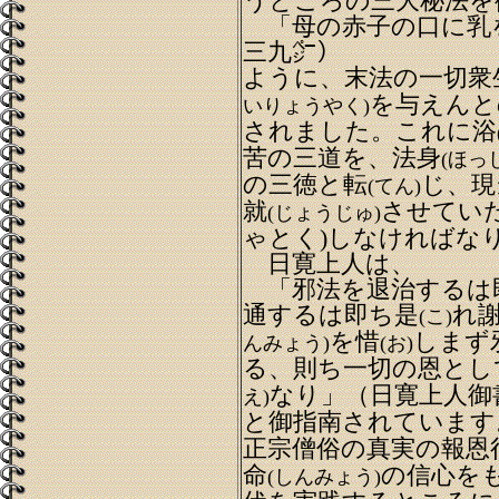
うところの三大秘法を
「母の赤子の口に乳
三九㌻）
ように、末法の一切衆
を与えんと
いりょうやく)
されました。これに浴
苦の三道を、法身
(ほっ
の三徳と転
じ、現
(てん)
就
させてい
(じょうじゅ)
ゃとく)しなければな
日寛上人は、
「邪法を退治するは
通するは即ち是
れ
(こ)
を惜
しまず
んみょう)
(お)
る、則ち一切の恩とし
なり」（日寛上人御
え)
と御指南されています
正宗僧俗の真実の報恩
命
の信心を
(しんみょう)