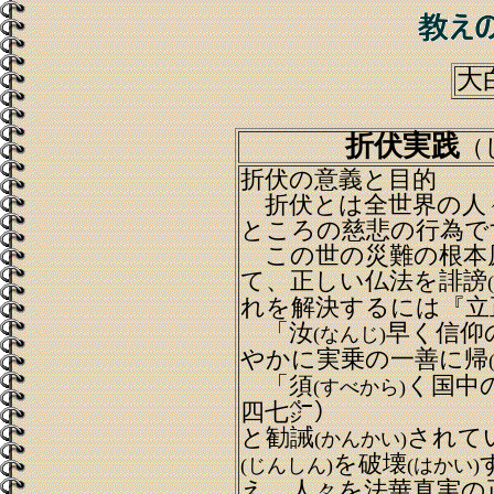
大
折伏実践
（
折伏の意義と目的
折伏とは全世界の人
ところの慈悲の行為で
この世の災難の根本
て、正しい仏法を誹謗
れを解決するには『立
「汝
早く信仰
(なんじ)
やかに実乗の一善に帰
「須
く国中
(すべから)
四七㌻）
と勧誡
されて
(かんかい)
を破壊
(じんしん)
(はかい)
え、人々を法華真実の