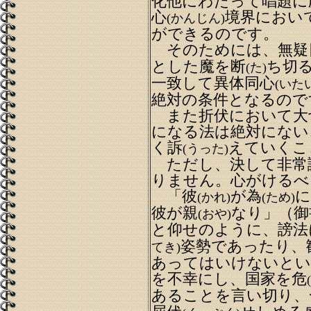
化他にわたって唱題に
心
境界におい
(かんじん)
ができるのです。
そのためには、無疑
とした魔を断
ち切
(た)
一致して異体同心
(いた
絶対の条件となるので
また折伏において大
になる法は絶対にない
く訴
えていくこ
(うった)
ただし、決して非常
りません。心がけるべ
「彼
が為
に
(かれ)
(ため)
彼が親
なり」（御
(おや)
と仰せのように、謗法
姿勢であったり、
てき)
あってはいけないとい
を不幸にし、国家を危
あることを言い切り、