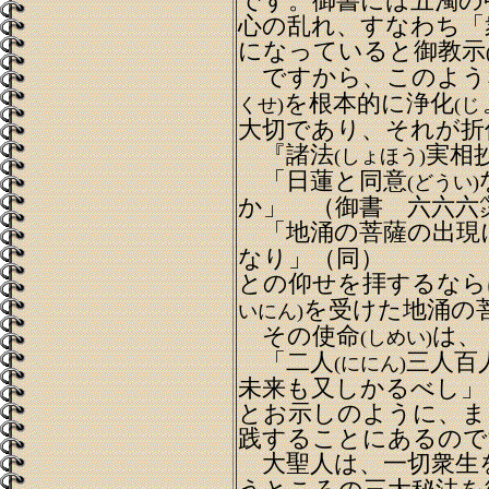
です。御書には五濁の
心の乱れ、すなわち「
になっていると御教示
ですから、このよう
を根本的に浄化
くせ)
(じ
大切であり、それが折
『諸法
実相
(しょほう)
「日蓮と同意
(どうい)
か」 （御書 六六六
「地涌の菩薩の出現
なり」（同）
との仰せを拝するなら
を受けた地涌の
いにん)
その使命
は、
(しめい)
「二人
三人百
(ににん)
未来も又しかるべし」
とお示しのように、ま
践することにあるので
大聖人は、一切衆生