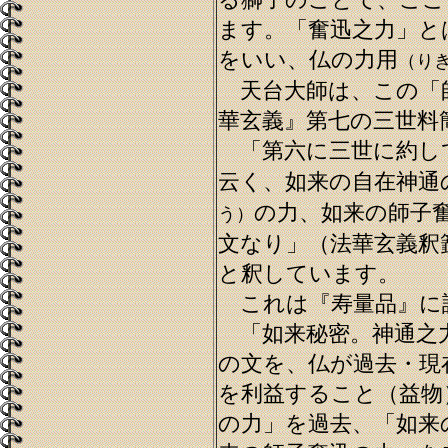
る獅子のことで、ここ
ます。「奮迅之力」と
をいい、仏の力用
（り
天台大師は、この「
華玄義』第七の三世料
「第六に三世に約し
云く、如来の自在神通
の力、如来の師子
う）
文なり」（法華玄義釈
と釈しています。
これは『寿量品』に
「如来秘密。神通之力
の文を、仏が過去・現
を利益すること（益物
の力」を過去、「如来