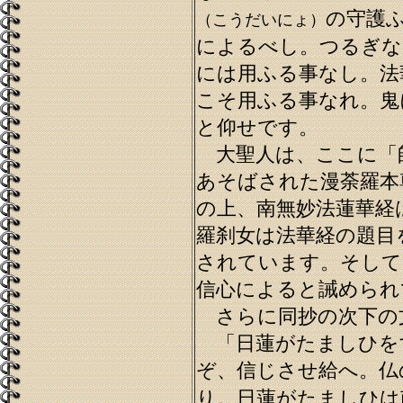
の守護
（こうだいにょ）
によるべし。つるぎな
には用ふる事なし。法
こそ用ふる事なれ。鬼
と仰せです。
大聖人は、ここに「
あそばされた漫荼羅本
の上、南無妙法蓮華経
羅刹女は法華経の題目
されています。そして
信心によると誡められ
さらに同抄の次下の
「日蓮がたましひを
ぞ、信じさせ給へ。仏
り。日蓮がたましひは