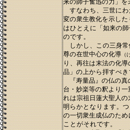
来の師子奮迅の力」を
すなわち、三世にわ
変の衆生教化を示した
はひとえに「如来の師
のです。
しかし、この三身常
尊の在世中心の化導
（
り、再往は末法の化導
品」の上から拝すべき
『寿量品』の仏の真
台・妙楽等の釈より一
れは宗祖日蓮大聖人の
明らかとなります。つ
の一切衆生成仏のため
ことがそれです。