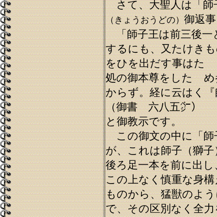
さて、大聖人は「師
御返事
（きょうおうどの）
「師子王は前三後一
するにも、又たけきも
をひを出だす事はたゞ
処の御本尊をしたゝめ
からず。経に云はく『
（御書 六八五㌻）
と御教示です。
この御文の中に「師
が、これは師子（獅子
後ろ足一本を前に出し
この上なく慎重な身構
ものから、猛獣のよう
で、その区別なく全力