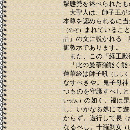
撃態勢を述べられたも
大聖人は、師子王が
本尊を認められるに当
まれているこ
（のぞ）
品』の文に説かれる「
御教示であります。
また、この『経王殿
「此の曼荼羅能く能
蓮華経は師子吼
（ししく
なすべきや。鬼子母神
つものを守護すべしと
の如く、福は毘
いぜん）
し。いかなる処にて遊
からず。遊行して畏
（
なるべし。十羅刹女
（