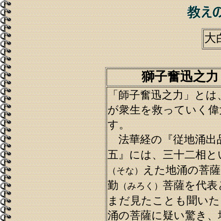
大
獅子奮迅之力
「師子奮迅之力」とは
が衆生を救っていく偉
す。
法華経の『従地涌出
五』には、三十二相と
えた地涌の菩薩
（そな）
勤
菩薩を代表
（みろく）
まだ見たことも聞いた
涌の菩薩に疑い驚き、