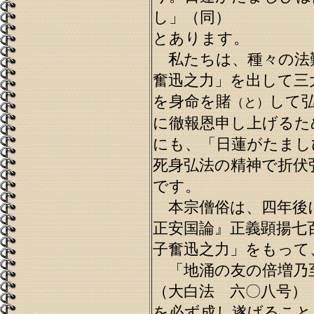
し」（同）
とあります。
私たちは、種々の法
奮迅之力」を出して三
を身命を賭
して
（と）
に徹報恩申し上げるた
にも、「日蓮がたまし
死身弘法の精神で折伏
です。
本宗僧俗は、四年後
正安国論』正義顕揚七
子奮迅之力」をもって
「地涌の友の倍増乃
（大白法 六〇八号）
を必ず成し遂げること