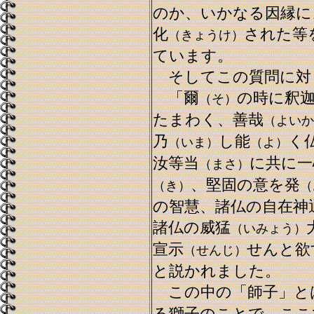
のか、いかなる因縁に
化
された等
（きょうけ）
ています。
そしてこの質問に対
「爾
の時に釈
（そ）
たまわく、善哉
（よいか
乃
し能
く
（いま）
（よ）
汝等当
に共に一
（まさ）
、堅固の意を発
（き）
（
の智慧、諸仏の自在神
諸仏の威猛
（いみょう）
宣示
せんと欲
（せんじ）
と説かれました。
この中の「師子」と