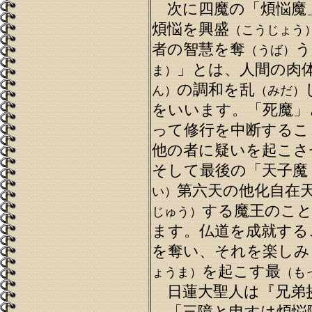
次に四魔の「煩悩魔
煩悩を興盛
（こうじょう
者の智慧を奪
う
（うば）
」とは、人間の肉
ま）
の調和を乱
ん）
（みだ）
をいいます。「死魔」
って修行を中断するこ
他の者に疑いを起こさ
そして最後の「天子魔
第六天の他化自在
い）
する魔王のこと
じゅう）
ます。仏道を成就する
を奪い、それを楽しみ
を起こす最
ょうま）
（も
日蓮大聖人は『兄弟