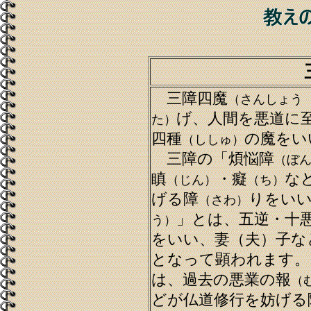
三障四魔
（さんしょう
げ、人間を悪道に
た）
四種
の魔をい
（ししゅ）
三障の「煩悩障
（ぼ
瞋
・癡
な
（じん）
（ち）
げる障
りをい
（さわ）
」とは、五逆・十
う）
をいい、妻（夫）子な
となって顕われます。
は、過去の悪業の報
（
どが仏道修行を妨げる