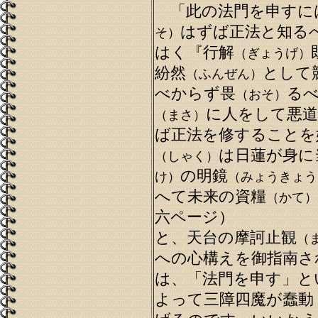
「此の法門を申すに
はずば正法と知る
そ）
はく『行解
（ぎょうげ）
紛然
として
（ふんぜん）
べからず畏
る
（おそ）
に人をして悪道
（まさ）
ば正法を修することを
は日蓮が身に
（しゃく）
の明鏡
け）
（みょうきょう
へて未来の資糧
（かて）
六ページ）
と、天台の摩訶止観
（
への心構えを御指南さ
は、「法門を申す」と
よって三障四魔が蠢動