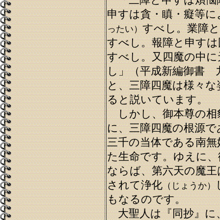
「三障と申すは煩悩
申すは貪・瞋・癡等に
すべし。業障と
ったい）
すべし。報障と申すは
すべし。又四魔の中に
し」（平成新編御書 
と、三障四魔は様々な
ると説いています。
しかし、御本尊の相
に、三障四魔の根源で
三千の当体である南無
た生命です。ゆえに、
ならば、第六天の魔王
されて浄化
（じょうか）
もなるのです。
大聖人は『同抄』に