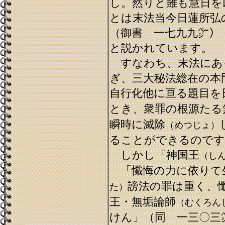
し。然りと雖も慧日を
とは末法当今日蓮所弘
（御書 一七九九㌻）
と説かれています。
すなわち、末法にあ
ぎ、三大秘法総在の本
自行化他に亘る題目を
とき、衆罪の根源たる
瞬時に滅除
（めつじょ）
ることができるのです
しかし『神国王
（し
「懺悔の力に依りて
謗法の罪は重く、
た）
王・無垢論師
（むくろん
けん」（同 一三〇三