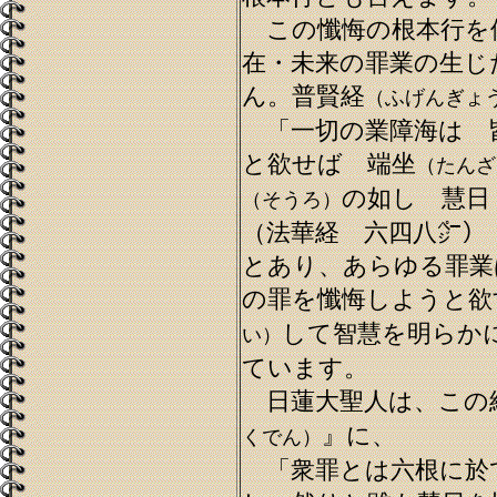
この懺悔の根本行を
在・未来の罪業の生じ
ん。普賢経
（ふげんぎょ
「一切の業障海は 
と欲せば 端坐
（たんざ
の如し 慧日
（そうろ）
（法華経 六四八㌻）
とあり、あらゆる罪業
の罪を懺悔しようと欲
して智慧を明らか
い）
ています。
日蓮大聖人は、この
』に、
くでん）
「衆罪とは六根に於