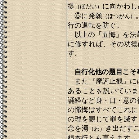
提
に向かわし
（ぼだい）
⑤に発願
（ほつがん）
行の退転を防ぐ。
以上の「五悔」を法
に修すれば、その功徳
す。
自行化他の題目こそ
また『摩訶止観』に
あることを説いていま
誦経など身・口・意の
の懺悔はすべてこれに
の理を観じて罪を滅す
念を湧
き出だす
（わ）
根本行とも言えます。