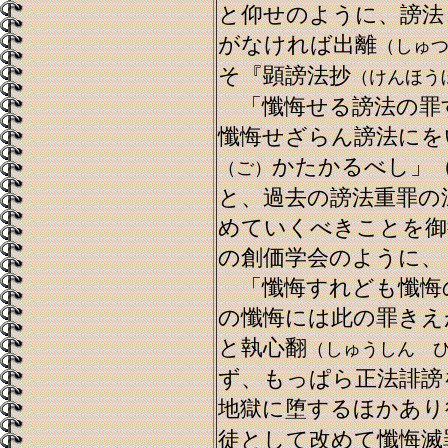
と仰せのように、謗法
がなければ出離
（しゅ
そ『顕謗法抄
（けんほう
「懺悔せる謗法の罪
懺悔せざらん謗法にを
かたかるべし」
（ご）
と、過去の謗法重罪の
めていくべきことを御
の創価学会のように、
「懺悔すれども懺悔
の懺悔には此の罪きえ
と執心翻
（しゅうしん 
ず、もっぱら正法誹謗
地獄に堕するほかあり
徒として改めて懺悔滅