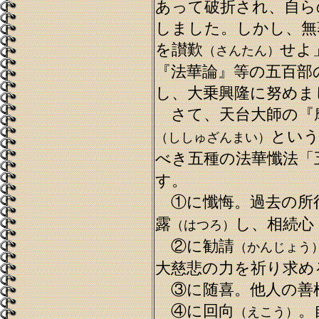
あって破折され、自ら
しました。しかし、無
を讃歎
せよ
（さんたん）
『法華論』等の五百部
し、大乗興隆に努めま
さて、天台大師の『
という
（ししゅざんまい）
べき五種の法華懺法「
す。
①に懺悔。過去の所
露
し、相続心
（はつろ）
②に勧請
（かんじょう
大慈悲の力を祈り求め
③に随喜。他人の善
④に回向
。
（えこう）