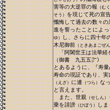
害等の大逆罪の報
（む
を現じて死の宣
そう）
懺悔して過去の数々の
進を誓ったことによっ
し、さらに四十年
ゆ）
木尼御前
（ときあまごぜ
「阿闍世王は法華経
（御書 九五五㌻）
とあるように、『寿量
寿命の現証であり、実
に連
な
（えざ）
（つら）
と言えます。
また、世親
（せしん）
乗を誹謗
しま
（ひぼう）