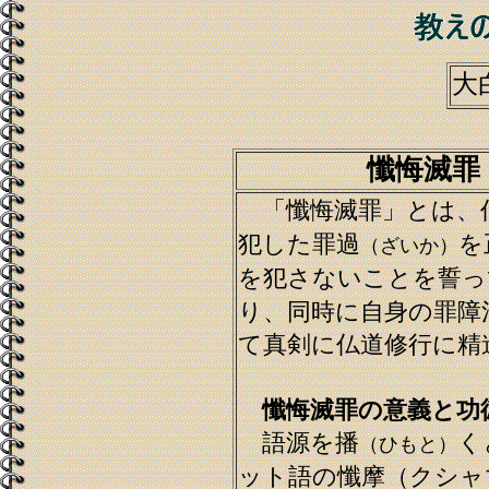
大
懺悔滅罪
「懺悔滅罪」とは、
犯した罪過
を
（ざいか）
を犯さないことを誓っ
り、同時に自身の罪障
て真剣に仏道修行に精
懺悔滅罪の意義と功
語源を播
く
（ひもと）
ット語の懺摩（クシャ