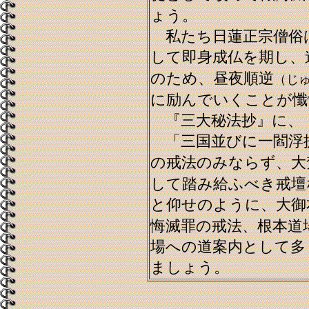
ょう。
私たち日蓮正宗僧俗
して即身成仏を期し、
のため、昼夜順逆
（じ
に励んでいくことが懺
『三大秘法抄』に、
「三国並びに一閻浮
の戒法のみならず、大
して踏み給ふべき戒壇
と仰せのように、大御
悔滅罪の戒法、根本道
場への道案内として多
ましょう。