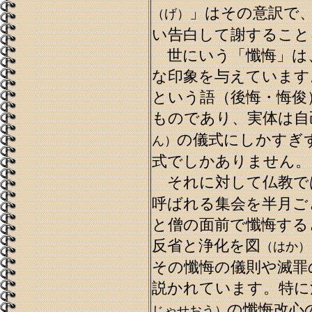
」はその意訳で
（げ）
い告白して謝すること
世にいう「懺悔」は
な印象を与えています
という語（後悔・悔俊
ものであり、実体は自
の儀式にしかすぎ
ん）
式でしかありません。
それに対して仏教で
呼ばれる集会を半月ご
と僧の面前で懺悔する
反省と浄化を図
（はか）
その懺悔の儀則や滅罪
説かれています。特に
の懺悔改心
じゃせおう）