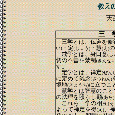
大
三 
三学とは、仏道を修
・定
・慧
い)
(じょう)
(え)
戒学とは、身口意
(し
切の不善を禁制
(きんせい
す。
定学とは、禅定
(ぜん
に定めて雑念
(ざつねん)
境地
に立つこ
(きょうち)
慧学とは智慧のこと
の法理を照らし顕
(あら)
これら三学の相互
(そ
よって禅定を得
、
(え)