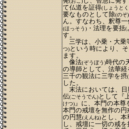
発
し、智慧に発す
(おこ)
て仏道を証得
(しょうとく
要なものとして除
(のぞ)
ん。すなわち、釈尊一
・法理を要括
(ほっそう)
す。
三学は、小乗・大乗
という時により、そ
つ)
ます。
像法
時代の
(ぞうぼう)
の導師として、法華経
三千の観法に三学を摂
した。
末法においては、日
伝
として『
(ごそうでん)
』に、本門の本尊
けつ)
本門の戒壇を無作の円
の円慧
とし、本
(えんね)
し、戒壇に一切の戒を