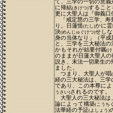
て、三学の一切の意義
に帰結
すること
(きけつ)
更に大聖人は『御義口
「戒定慧の三学、寿
り。日蓮慥
かに霊
(たし)
決
せしな
(めんじゅぐけつ)
身の当体なり」（平成
と、三学を三大秘法の
かもそれが結要付嘱
(
のままが日蓮大聖人の
説き、末法一切衆生の
ました。
つまり、大聖人が唱
経の三大秘法は、三学
であり、この本尊によ
されるのです。
うさい)
大聖人の三大秘法は
論によって構築
(こうちく
法華経の予証
(よしょう)