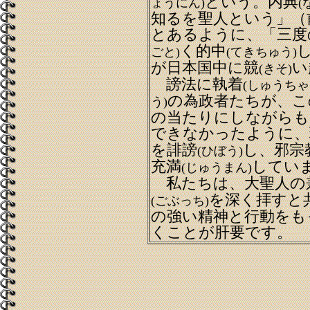
という。内典
ょうにん)
(
知るを聖人という」（
とあるように、「三度
く的中
ごと)
(てきちゅう)
が日本国中に競
い
(きそ)
謗法に執着
(しゅうちゃ
の為政者たちが、こ
う)
の当たりにしながらも
できなかったように、
を誹謗
し、邪宗
(ひぼう)
充満
してい
(じゅうまん)
私たちは、大聖人の
を深く拝すと
(ごぶっち)
の強い精神と行動をも
くことが肝要です。