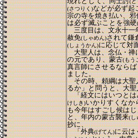
現れとして、同士討
(ど
などが必ず起
(さつりく)
宗の寺を焼き払い、邪
は必ず滅ぶことを強硬
三度目は、文永十一
赦免
されて鎌
(しゃめん)
に応じて対
(しょうかん)
大聖人は、念仏・禅
の元であり、蒙古
(もう
真言師にさせるならば
ました。
その時、頼綱は大聖
るか」と問うと、大聖
「経文にはいつとは
いかりすくなか
けしき)
も今年はすごし候はじ
と、年内の蒙古襲来
(し
抄に、
「外典
に云は
(げてん)