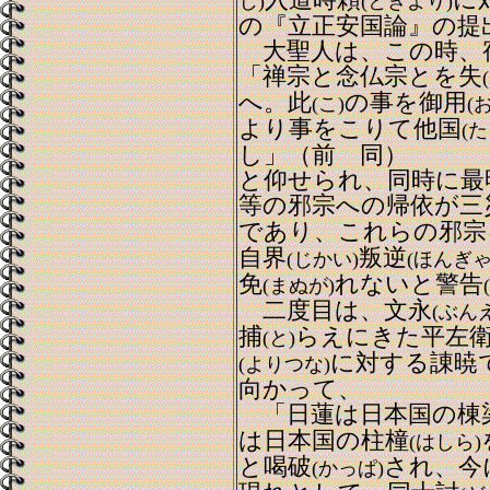
入道時頼
に
じ)
(ときより)
の『立正安国論』の提
大聖人は、この時、
「禅宗と念仏宗とを失
へ。此
の事を御用
(こ)
(
より事をこりて他国
(た
し」（前 同）
と仰せられ、同時に最
等の邪宗への帰依が三
であり、これらの邪宗
自界
叛逆
(じかい)
(ほんぎゃ
免
れないと警告
(まぬが)
二度目は、文永
(ぶん
捕
らえにきた平左
(と)
に対する諌暁
(よりつな)
向かって、
「日蓮は日本国の棟
は日本国の柱橦
(はしら)
と喝破
され、今
(かっぱ)