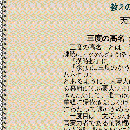
大
三度の高名
「三度の高名」とは、
諌暁
を
(こっかかんぎょう)
『撰時抄』に、
「余
に三度のかう
(よ)
八六七頁）
とあるように、大聖人
る幕府
要人
(ばくふ)
(よう
して、唯一
(きんだん)
(ゆ
華経に帰依
しなけ
(きえ)
にわたって諌
め
(いさ)
一度目は、文応
(ぶん
高実力者である前執権