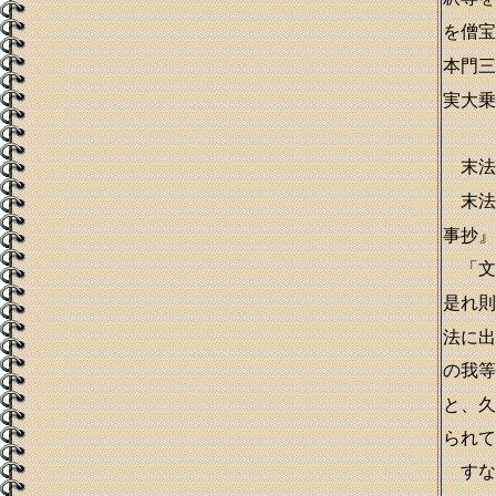
を僧宝
本門三
実大乗
末法
末法
事抄』
「文
是れ則
法に出
の我等
と、久
られて
すな