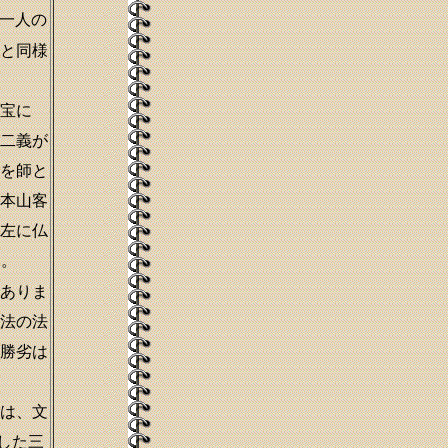
一人の
と同様
宝に
二義が
を師と
本山客
左に仏
す。
ありま
法の法
勝劣は
は、文
した三