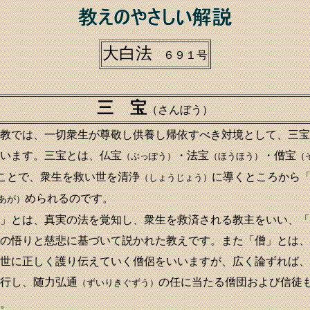
大白法
６９１号
三 宝
（さんぼう）
では、一切衆生が尊敬し供養し帰依すべき対境として、三宝
います。三宝とは、仏宝
・法宝
・僧宝
（ぶっぽう）
（ほうほう）
（
ことで、衆生を救い世を清浄
に導くところから
（しょうじょう）
められるのです。
あが）
」とは、真実の法を覚知し、衆生を救済される教主をいい、「
の悟りと慈悲に基づいて説かれた教えです。また「僧」とは、
世に正しく護り伝えていく僧侶をいいますが、広く論ずれば、
行し、随力弘通
の任に当たる僧団および信徒
（ずいりきぐずう）
。