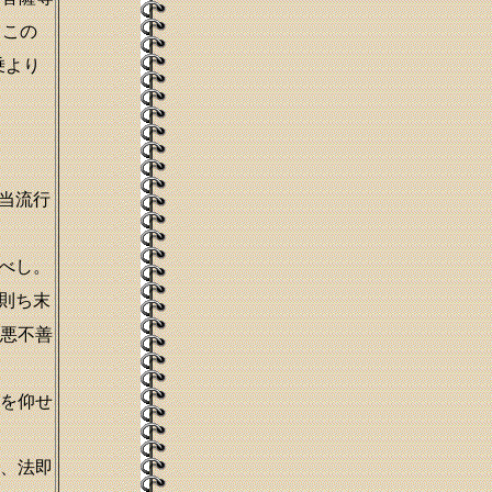
、この
乗より
当流行
べし。
則ち末
悪不善
）
を仰せ
、法即