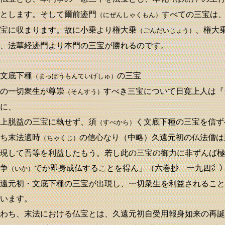
とします。そして爾前迹門
すべての三宝は
（にぜんしゃくもん）
宝に収まります。故に小乗より権大乗
、権大
（ごんだいじょう）
、法華経迹門より本門の三宝が勝れるのです。
文底下種
の三宝
（まっぽうもんていげしゅ）
の一切衆生が尊崇
すべき三宝について日寛上人は『
（そんすう）
に、
上脱益の三宝に執せず、須
く文底下種の三宝を信ず
（すべから）
ち末法適時
の信心なり（中略）久遠元初の仏法僧は
（ちゃくじ）
現して吾等を利益したもう。若し此の三宝の御力に非ずんば極
争
でか即身成仏することを得ん」（六巻抄 一九四㌻
（いか）
遠元初・文底下種の三宝が出現し、一切衆生を利益されること
います。
わち、末法における仏宝とは、久遠元初自受用報身如来の再誕