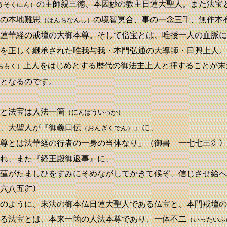
の主師親三徳、本因妙の教主日蓮大聖人。また法宝
うそくにん）
の本地難思
の境智冥合、事の一念三千、無作本
（ほんちなんし）
蓮華経の戒壇の大御本尊。そして僧宝とは、唯授一人の血脈に
を正しく継承された唯我与我・本門弘通の大導師・日興上人。
上人をはじめとする歴代の御法主上人と拝することが末
ちもく）
となるのです。
と法宝は人法一箇
（にんぽういっか）
、大聖人が『御義口伝
』に、
（おんぎくでん）
尊とは法華経の行者の一身の当体なり」（御書 一七七三㌻）
れ、また『経王殿御返事』に、
蓮がたましひをすみにそめながしてかきて候ぞ、信じさせ給へ
六八五㌻）
のように、末法の御本仏日蓮大聖人である仏宝と、本門戒壇の
る法宝とは、本来一箇の人法本尊であり、一体不二
（いったいふ