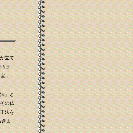
が立て
そうぼ
「宝」
法」と
その仏
正法を
も含ま