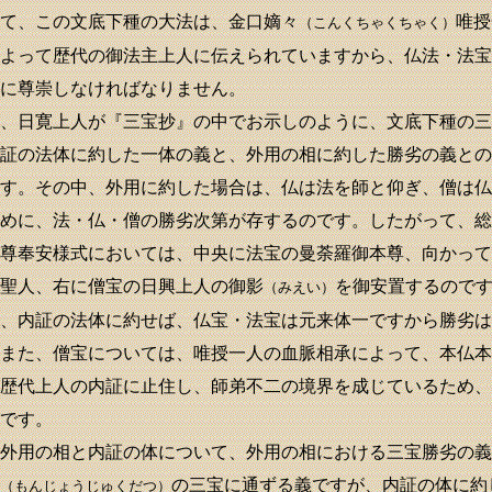
て、この文底下種の大法は、金口嫡々
唯授
（こんくちゃくちゃく）
よって歴代の御法主上人に伝えられていますから、仏法・法宝
に尊崇しなければなりません。
、日寛上人が『三宝抄』の中でお示しのように、文底下種の三
証の法体に約した一体の義と、外用の相に約した勝劣の義との
す。その中、外用に約した場合は、仏は法を師と仰ぎ、僧は仏
めに、法・仏・僧の勝劣次第が存するのです。したがって、総
尊奉安様式においては、中央に法宝の曼荼羅御本尊、向かって
聖人、右に僧宝の日興上人の御影
を御安置するので
（みえい）
、内証の法体に約せば、仏宝・法宝は元来体一ですから勝劣は
また、僧宝については、唯授一人の血脈相承によって、本仏本
歴代上人の内証に止住し、師弟不二の境界を成じているため、
です。
外用の相と内証の体について、外用の相における三宝勝劣の義
の三宝に通ずる義ですが、内証の体に約
（もんじょうじゅくだつ）