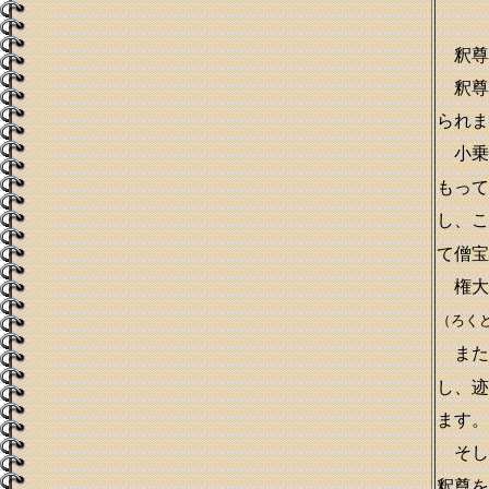
釈尊
釈尊
られま
小乗
もって
し、こ
て僧宝
権大
（ろく
また
し、迹
ます。
そし
釈尊を