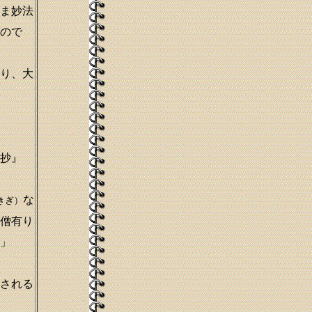
ま妙法
ので
り、大
抄』
な
きぎ）
僧有り
」
される