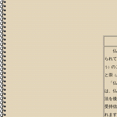
仏教
られて
の
う）
と崇
（
「仏
は、仏
法を後
受持信
れます