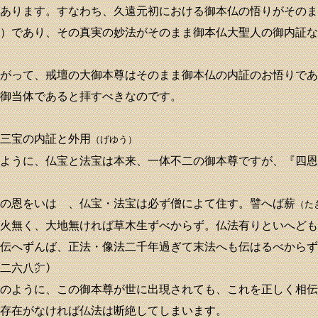
あります。すなわち、久遠元初における御本仏の悟りがそのま
）であり、その真実の妙法がそのまま御本仏大聖人の御内証な
がって、戒壇の大御本尊はそのまま御本仏の内証のお悟りであ
御当体であると拝すべきなのです。
三宝の内証と外用
（げゆう）
ように、仏宝と法宝は本来、一体不二の御本尊ですが、『四恩
の恩をいはゞ、仏宝・法宝は必ず僧によて住す。譬へば薪
（た
火無く、大地無ければ草木生ずべからず。仏法有りといへども
伝へずんば、正法・像法二千年過ぎて末法へも伝はるべからず
二六八㌻）
のように、この御本尊が世に出現されても、これを正しく相伝
存在がなければ仏法は断絶してしまいます。