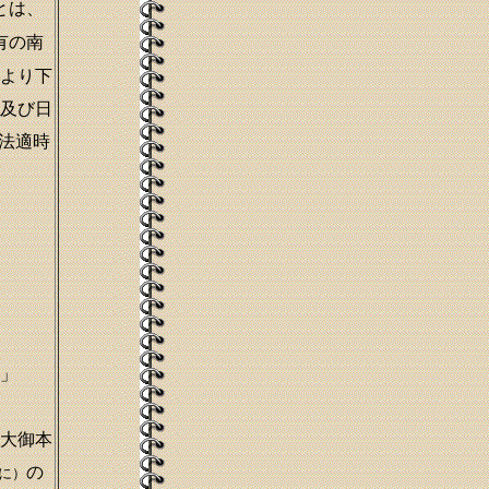
とは、
有の南
より下
及び日
法適時
」
大御本
の
に）