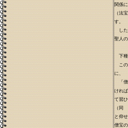
関係に
（法宝
す。
した
聖人の
下種
この
に、
「僧
ければ
て習ひ
（同 
と仰せ
僧宝の