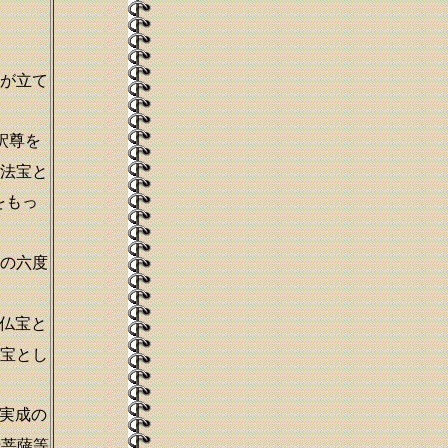
が立て
釈尊を
法宝と
をもっ
の六度
。
仏宝と
宝とし
実成の
行菩薩等