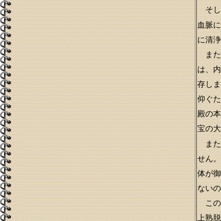
そし
血脈に
に清浄
また
は、内
存しま
仰ぐた
殿の本
宝の大
また
せん。
体が御
ないの
この
上熟脱