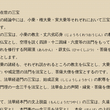
在世の三宝
の経論中には、小乗・権大乗・実大乗等それぞれにおいて三宝
す。
の三宝は、小乗の教主・丈六劣応身
の
（じょうろくれつおうじん）
仏宝とし、空理を説く四諦・十二因縁・六度等の法門をもって
れを修行する阿羅漢
・辟支仏
・菩薩
（あらかん）
（ひゃくしぶつ）
とします。
乗の諸経も、それぞれ説かれるところの教主を仏宝とし、大乗
や戒定慧の法門を法宝とし、菩薩大僧を僧宝とするのです
ど）
、法華経迹門の三宝は、始成正覚
の釈尊を
（しじょうしょうかく）
門理の一念三千を法宝とし、法華会上の声聞・縁覚・菩薩を僧
て、法華経本門の文上脱益
の三宝は、久遠
（もんじょうだつやく）
仏宝とし、本門事の一念三千を法宝とし、本化
の上
（ほんげ）