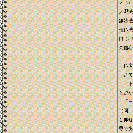
人
（ほ
人即法
無妙法
種仏法
目
（に
の信心
仏宝
さて
「本
と説か
「日
（同 
と仰せ
尊であ