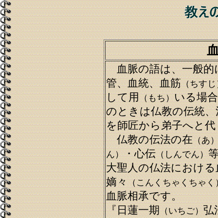
血脈の語は、一般的
管、血統、血筋
（ちすじ
して用
いる場
（もち）
のときは仏教の伝統、
を師匠から弟子へと代
仏教の伝法の在
（あ
・心伝
ん）
（しんでん）
大聖人の仏法における
嫡々
（こんくちゃくちゃく
血脈相承です。
『日蓮一期
弘
（いちご）