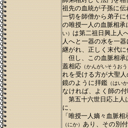
師弟相対して法門を相
祖先の血統が子孫に伝
一切を師僧から弟子に
の唯授一人の血脈相承
は第二祖日興上人
い）
人へと一器の水を一器
継がれ、正しく末代に
但し、この血脈相承
蓋相応
（かんがいそうおう
れを受ける方が大聖人
鏡のように拝鑑
（はいか
なければ、よく師の付
第五十六世日応上人
に、
「唯授一人嫡々血脈相
あり、その別付
（にか）