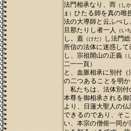
法門相承なり、而
（し
ひたる師を真の唯
ま）
法の大導師と云ふべし
旦那たりし者一人
（い
し。蓋
し法門総
（けだ）
所信の法体に迷惑して
し、宗祖開山の正義
（
二一一頁）
と、血脈相承に別付（
の二つあることを明か
私たちは、法体別付
本尊を御相承される御
より、日蓮大聖人の仏
できるのであり、そこ
い、本宗の僧俗一同が