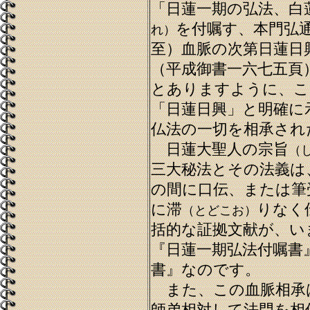
「日蓮一期の弘法、白
を付嘱す、本門弘
れ）
至）血脈の次第日蓮日
（平成御書一六七五頁
とありますように、こ
「日蓮日興」と明確に
仏法の一切を相承され
日蓮大聖人の宗旨
（
三大秘法とその法義は
の間に口伝、または筆
に滞
りなく
（とどこお）
括的な証拠文献が、い
『日蓮一期弘法付嘱書
書』なのです。
また、この血脈相承