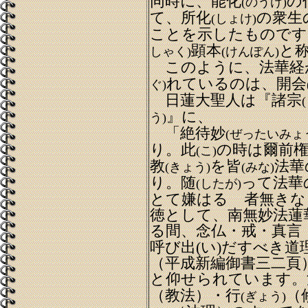
同時に、能化
の
(のうけ)
て、所化
の衆生
(しょけ)
ことを示したものです
顕本
と
しゃく)
(けんぽん)
このように、法華経
れているのは、開会
ぐ)
日蓮大聖人は『諸宗
』に、
う)
「絶待妙
(ぜったいみょ
り。此
の時は爾前
(こ)
教
を皆
法華
(きょう)
(みな)
り。随
って法華
(したが)
とて嫌はるゝ者無きな
徳として、南無妙法蓮
る間、念仏・戒・真言
呼び出(い)だすべき道
（平成新編御書三二頁
と仰せられています。
（教法）・行
（
(ぎょう)