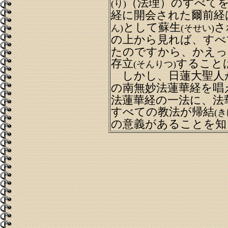
（法理）のすべて
(り)
経に開会された爾前経
として蘇生
さ
ん)
(そせい)
の上から見れば、すべ
たのですから、かえっ
存立
すること
(そんりつ)
しかし、日蓮大聖人
の南無妙法蓮華経を唱
法蓮華経の一法に、法
すべての教法が帰結
(き
の意義があることを知