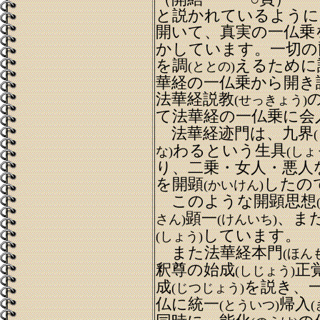
と説かれているように
開いて、真実の一仏乗
かしています。一切の
を調
えるために
(ととの)
華経の一仏乗から開き
法華経説教
(せっきょう)
て法華経の一仏乗に会
法華経迹門は、九界
わるという生具
な)
(しょ
り、二乗・女人・悪人
を開顕
したの
(かいけん)
このような開顕思想
顕一
、ま
さん)
(けんいち)
しています。
(しょう)
また法華経本門
(ほん
釈尊の始成
正
(しじょう)
成
を説き、
(じつじょう)
仏に統一
帰入
(とういつ)