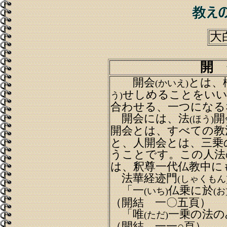
大
開 
開会
とは、
(かいえ)
せしめることをいい
う)
合わせる、一つになる
開会には、法
開
(ほう)
開会とは、すべての教
と、人開会とは、三乗
うことです。この人法
は、釈尊一代仏教中に
法華経迹門
(しゃくもん
「一
仏乗に於
(いち)
(お
（開結 一〇五頁）
「唯
一乗の法の
(ただ)
（開結 一一○頁）