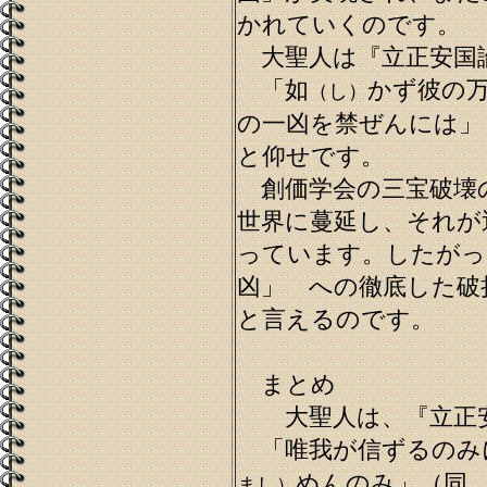
かれていくのです。
大聖人は『立正安国
「如
かず彼の
（し）
の一凶を禁ぜんには」
と仰せです。
創価学会の三宝破壊
世界に蔓延し、それが
っています。したがっ
凶」 への徹底した破
と言えるのです。
まとめ
大聖人は、『立正安
「唯我が信ずるのみ
めんのみ」（同
まし）