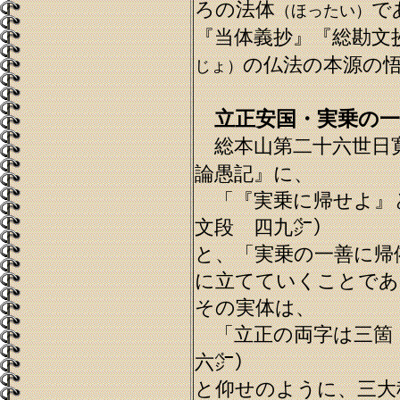
ろの法体
で
（ほったい）
『当体義抄』『総勘文
の仏法の本源の
じょ）
立正安国・実乗の
総本山第二十六世日
論愚記』に、
「『実乗に帰せよ』
文段 四九㌻）
と、「実乗の一善に帰
に立てていくことであ
その実体は、
「立正の両字は三箇
六㌻）
と仰せのように、三大