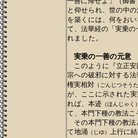
一善に帰せよ」（御書
と仰せられ、世の中の
を築くには、何をおい
て、法華経の「実乗の
れました。
実乗の一善の元意
このように『立正安
宗への破邪に対する法
権実相対
（ごんじつそう
が、ここに示された実
れば、本迹
（ほんじゃく
て、本門下種の教法こ
その本門下種の教法
て地涌
上行に結
（じゆ）