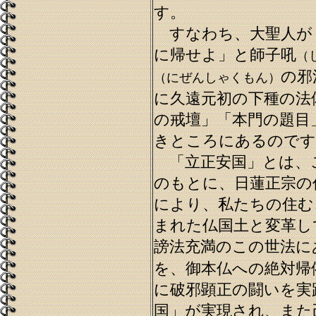
す。
すなわち、大聖人が
に帰せよ」と師子吼
（
の邪
（にぜんしゃくもん）
に久遠元初の下種の法
の戒壇」「本門の題目
きところにあるのです
「立正安国」とは、
のもとに、日蓮正宗の
により、私たちの住む
まれた仏国土と変革し
謗法充満のこの世法に
を、御本仏への絶対帰
に破邪顕正の闘いを実
国」が実現され、また