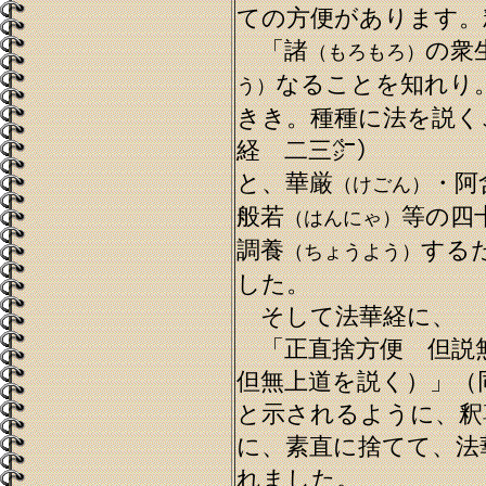
ての方便があります。
「諸
の衆
（もろもろ）
なることを知れり
う）
きき。種種に法を説く
経 二三㌻）
と、華厳
・阿
（けごん）
般若
等の四
（はんにゃ）
調養
する
（ちょうよう）
した。
そして法華経に、
「正直捨方便 但説
但無上道を説く）」（
と示されるように、釈
に、素直に捨てて、法
れました。