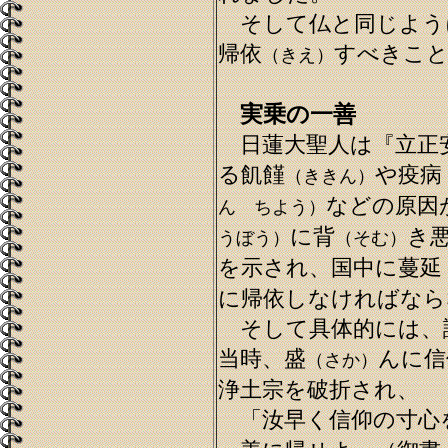
そして仏と同じよう
帰依
すべきこと
（きえ）
実乗の一善
日蓮大聖人は『立正
る飢饉
や疫病
（ききん）
などの原因
ん ちよう）
に背
き
うぼう）
（そむ）
を示され、国中に蔓延
に帰依しなければなら
そして具体的には、
当時、盛
んに信
（さか）
浄土宗を破折され、
「汝早く信仰の寸心