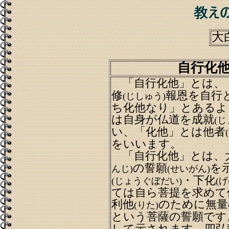
大
自行化
「自行化他」とは、
修
報恩を自行
(じしゅう)
ち化他なり」とあるよ
は自身が仏道を成就
(じ
い、「化他」とは他者
をいいます。
「自行化他」とは、
の誓願
を
んじ)
(せいがん)
・下化
(じょうぐぼだい)
(げ
ては自ら菩提を求めて
利他
のために無量
(りた)
という菩薩の誓願です