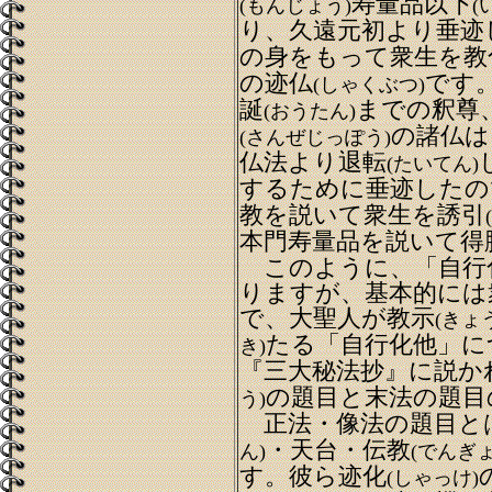
寿量品以下
(もんじょう)
(
り、久遠元初より垂迹
の身をもって衆生を教
の迹仏
です
(しゃくぶつ)
誕
までの釈尊
(おうたん)
の諸仏は
(さんぜじっぽう)
仏法より退転
(たいてん)
するために垂迹したの
教を説いて衆生を誘引
本門寿量品を説いて得
このように、「自行
りますが、基本的には
で、大聖人が教示
(きょ
たる「自行化他」に
き)
『三大秘法抄』に説か
の題目と末法の題目
う)
正法・像法の題目と
・天台・伝教
ん)
(でんぎょ
す。彼ら迹化
(しゃっけ)