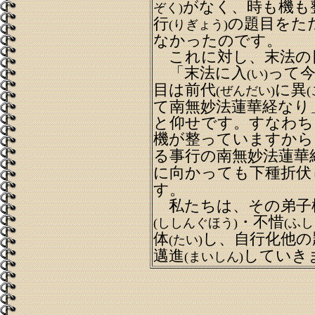
がなく、時も機も
ぞく)
行
の題目をた
(りぎょう)
なかったのです。
これに対し、末法の
「末法に入
って
(い)
目は前代
に異
(ぜんだい)
(
て南無妙法蓮華経なり
と仰せです。すなわち
機が整っていますから
る事行の南無妙法蓮華
に向かっても下種折伏
す。
私たちは、その弟子
・不惜
(ししんぐほう)
(ふし
体
し、自行化他の
(たい)
邁進
していき
(まいしん)