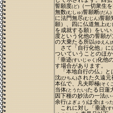
して示されます。四弘
誓願度
（一切衆生を
(ど)
無数
誓願断
(むしゅ)
(だん)
に法門無尽
誓願
(むじん)
願）、四に仏道無上
(む
を成就する願）をいい
度という化他の誓願が
の大乗たる所以
(ゆえん)
さて「自行化他」に
ついていうことのほか
「垂迹
化他
(すいじゃく)
す場合があります。
「本地自行の仏」と
沈
された久遠元
(ひちん)
本仏で、凡夫即極
(そく
当体
たる日蓮
(とうたい)
因下種の妙法の一法
(い
余行
は全
(よぎょう)
(まった
これに対し「垂迹
(