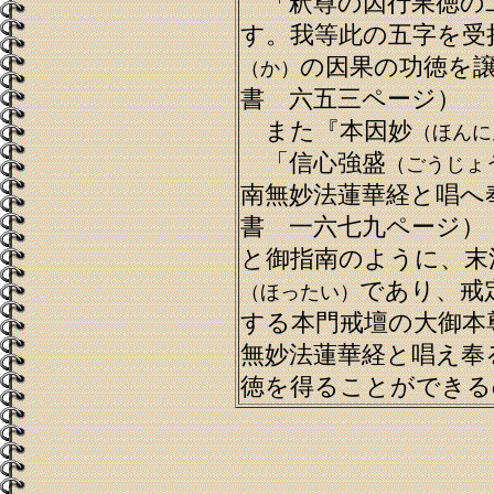
「釈尊の因行果徳の
す。我等此の五字を受
の因果の功徳を
（か）
書 六五三ページ）
また『本因妙
（ほんに
「信心強盛
（ごうじょ
南無妙法蓮華経と唱へ
書 一六七九ページ）
と御指南のように、末
であり、戒
（ほったい）
する本門戒壇の大御本
無妙法蓮華経と唱え奉
徳を得ることができる