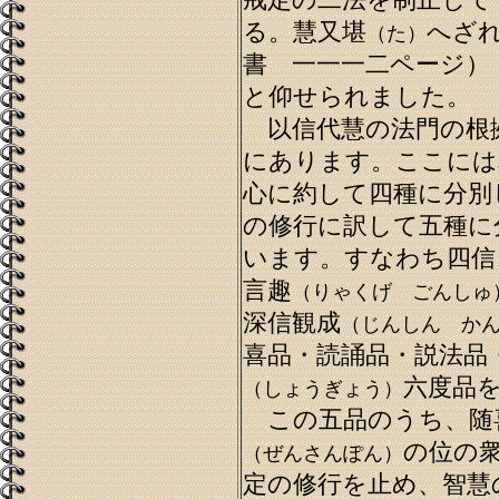
戒定の二法を制止して
る。慧又堪
へざ
（た）
書 一一一二ページ）
と仰せられました。
以信代慧の法門の根
にあります。ここには
心に約して四種に分別
の修行に訳して五種に
います。すなわち四信
言趣
（りゃくげ ごんしゅ
深信観成
（じんしん か
喜品・読誦品・説法品
六度品
（しょうぎょう）
この五品のうち、随
の位の
（ぜんさんぽん）
定の修行を止め、智慧