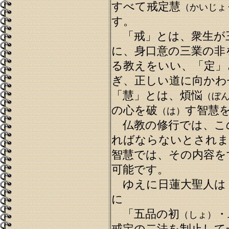
すべて戒定慧
（かいじょ
す。
「戒」とは、衆生が
に、身口意の三業の非
る教えをいい、「定」
ぎ、正しい道に向かわ
「慧」とは、煩悩
（ぼ
の心を破
す智慧
（は）
仏教の修行では、こ
ればならないとされま
智慧では、その内容を
可能です。
ゆえに日蓮大聖人は
に
「五品の初
・
（しょ）