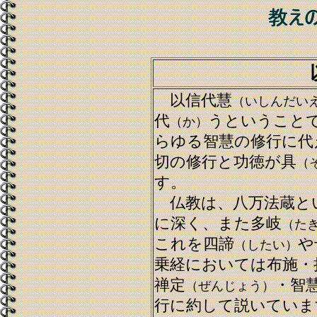
以信代慧
（いしんだい
代
うということ
（か）
らゆる智慧の修行に代
切の修行と功徳が具
（
す。
仏教は、八万法蔵と
に深く、また多岐
（た
これを四諦
や
（したい）
乗経においては布施・
禅定
・智
（ぜんじょう）
行に約して説いていま