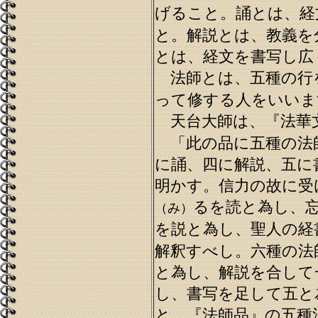
げること。誦とは、経
と。解説とは、教義を
とは、経文を書写し広
法師とは、五種の行
って修する人をいいま
天台大師は、『法華
「此の品に五種の法
に誦、四に解説、五に
明かす。信力の故に受
るを読と為し、
（み）
を説と為し、聖人の経
解釈すべし。六種の法
と為し、解説を合して
し、書写を足して五と
と、『法師品』の五種