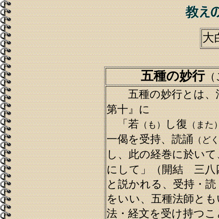
大
五種の妙行
（
五種の妙行とは、法
第十』に
「若
し復
（も）
（また
一偈を受持、読誦
（ど
し、此の経巻に於いて
にして」（開結 三八
と説かれる、受持・読
をいい、五種法師とも
法・経文を受け持つこ