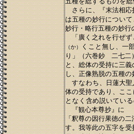
五種を総するものを総
さらに、『末法相応
は五種の妙行について
妙行・略行五種の妙行
「廣く之れを行ぜず
くこと無し、一
（か）
り」（六巻鈔 二七二
と、総体の受持に三義
し、正像熟脱の五種の
すなわち、日蓮大聖
体の受持であり、ここ
となく含め説いている
『観心本尊抄』に
「釈尊の因行果徳の二
す。我等此の五字を受