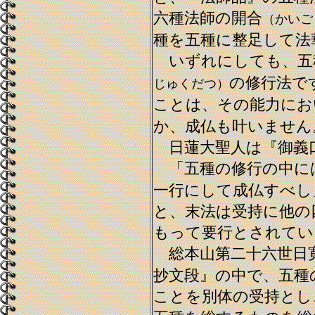
六種法師の開合
（かいご
種を五種に整足して法
いずれにしても、五
の修行法で
じゅくだつ）
ことは、その能力にお
か、成仏も叶いません
日蓮大聖人は『御義
「五種の修行の中に
一行にして成仏すべし
と、末法は受持に他の
もって要行とされてい
総本山第二十六世日
抄文段』の中で、五種
ことを別体の受持とし