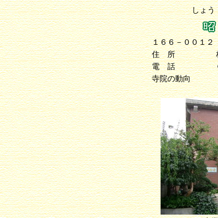
しょ
１６６－００１２
住 所
電 話
寺院の動向