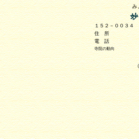
み
１５２－００３４
住 所
電 話
寺院の動向