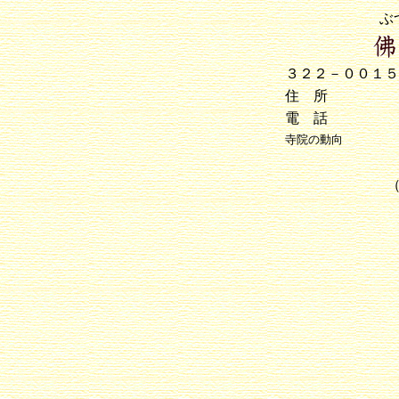
ぶ
３２２－００１
住 所
電 話
寺院の動向