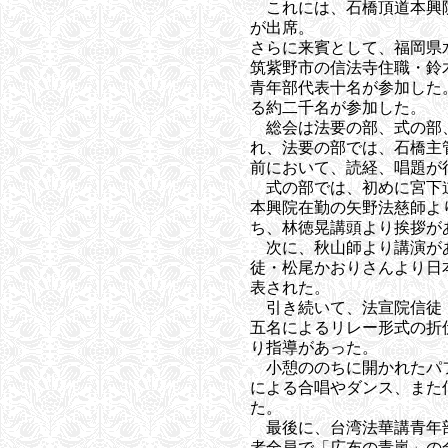
これには、石橋頂道本興
が出席。
さらに来賓として、福岡県
筑紫野市の信法寺住職・鈴
青年部代表十名が参加した
る約二千名が参加した。
総会は法要の部、式の部
れ、法要の部では、石橋主
前において、読経、唱題が
式の部では、初めに宮下
本興院在勤の矢野法慈師よ
ち、林徳晃講頭より挨拶が
次に、秋山師より講演が
徒・松尾かおりさんより日
表された。
引き続いて、法宣院信徒
五名によるリレー形式の折
り指導があった。
小憩ののちに開かれたパ
による合唱やダンス、また
た。
最後に、台湾法華講青年
者全員で「広布の青嵐」の