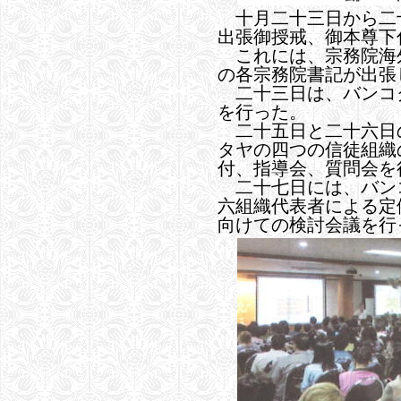
十月二十三日から二
出張御授戒、御本尊下
これには、宗務院海
の各宗務院書記が出張
二十三日は、バンコ
を行った。
二十五日と二十六日
タヤの四つの信徒組織
付、指導会、質問会を
二十七日には、バン
六組織代表者による定
向けての検討会議を行