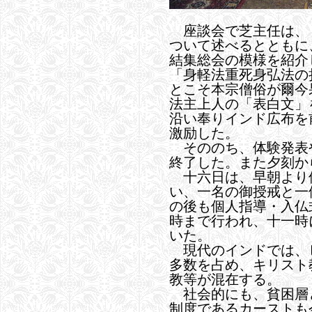
座談会で芝主任は、
ついて述べるとともに
結集総会の模様を紹介
「身軽法重死身弘法の
とこそ本宗僧俗が爾今
法主上人の「表白文」
沿い奉りインド広布を
激励した。
そののち、体験発表
終了した。また夕刻か
十六日は、早朝より
い、一名の御授戒と一
の後も個人指導・入仏
時まで行われ、十一時
いた。
現代のインドでは、
多数を占め、キリスト
教等が混在する。
社会的にも、貧困層
制度であるカーストも