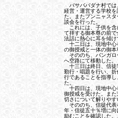
バサバパダナ村では
経営・運営する学校を
た。またプンニャスタ
談会を行った。
これには、子供を含
て拝する御本尊の前で
法話に熱心に耳を傾け
十二日は、現地中心
の御授戒と一体の御本
そののち、バンガロ
へ空路にて移動した。
十三日は終日、信徒
勤行・唱題を行い、折
行であることを指導し
た。
十四日は、現地中心
御授戒を受けた。また
切さについて解りやす
そののち、信徒代表
年・信徒五十％増に向
励むことを確認した。