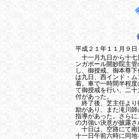
平成２１年１１月９日
十一月九日から十七
ンガポール開妙院主管
し、御授戒、御本尊下
は九日、西インド・ム
着。車で一時間半程度
て御授戒を行い、二十
付があった。
終了後、芝主任より
励があり、また滝川師
指導があった。さらに
の力強い決意が披露さ
十日は、空路にて南
十一日午前六時に同地