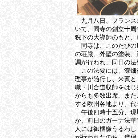
九月八日、フランス
いて、同寺の創立十周
猊下の大導師のもと、
同寺は、このたびの
の荘厳、外壁の塗装、
調が行われ、同日の法
この法要には、漆畑
理事が随行し、来賓と
職・川合道収師をはじ
からも多数出席。また
する欧州各地より、代
午後四時十五分、現
か、前日のガーナ法華
人には御機嫌うるわし
が行われたのち、僧侶