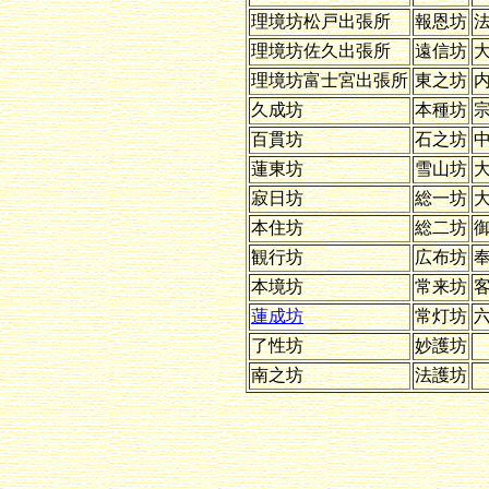
理境坊松戸出張所
報恩坊
理境坊佐久出張所
遠信坊
理境坊富士宮出張所
東之坊
久成坊
本種坊
百貫坊
石之坊
蓮東坊
雪山坊
寂日坊
総一坊
本住坊
総二坊
観行坊
広布坊
本境坊
常来坊
蓮成坊
常灯坊
了性坊
妙護坊
南之坊
法護坊