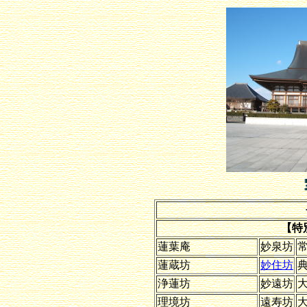
【特
蓮葉庵
妙泉坊
蓮蔵坊
妙住坊
浄蓮坊
妙遠坊
理境坊
遠寿坊