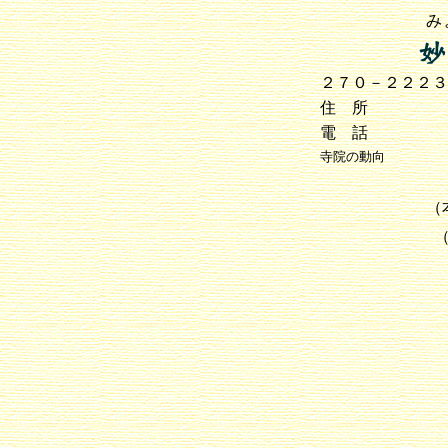
み
２７０－２２２
住 所
電 話
寺院の動向
（