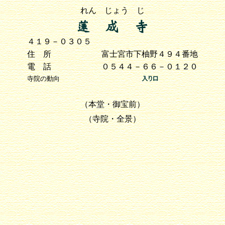
れん じょう じ
４１９－０３０５
住 所
富士宮市下柚野４９４番地
電 話
０５４４－６６－０１２０
寺院の動向
（本堂・御宝前）
（寺院・全景）