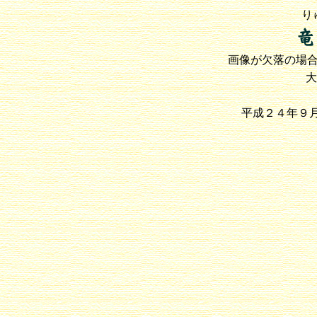
り
画像が欠落の場
平成２４年９