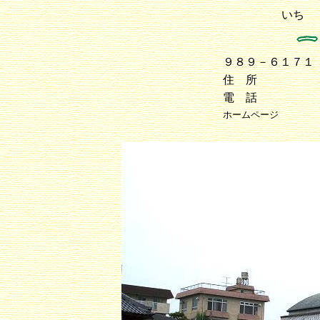
いち
９８９－６１７
住 所
電 話
ホームページ