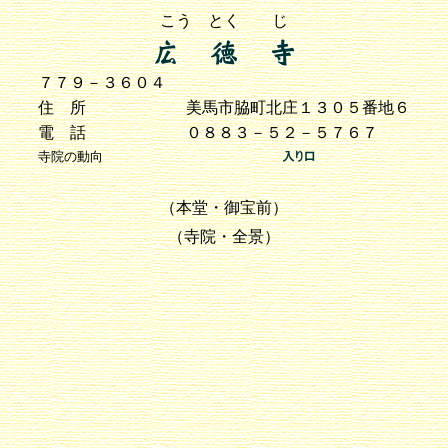
こう とく じ
７７９－３６０４
住 所
美馬市脇町北庄１３０５番地６
電 話
０８８３－５２－５７６７
寺院の動向
（本堂・御宝前）
（寺院・全景）