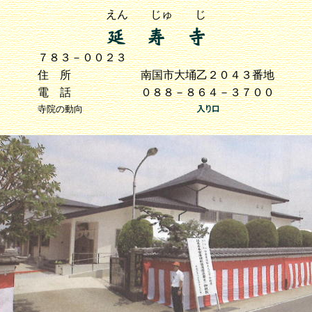
えん じゅ じ
７８３－００２３
住 所
南国市大埇乙２０４３番地
電 話
０８８－８６４－３７００
寺院の動向