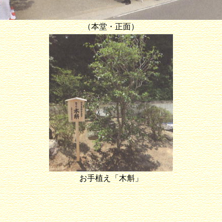
（本堂・正面）
お手植え「木斛」