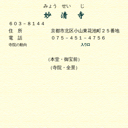
みょう せい じ
６０３－８１４４
住 所
京都市北区小山東花池町２５番地
電 話
０７５－４５１－４７５６
寺院の動向
（本堂・御宝前）
（寺院・全景）