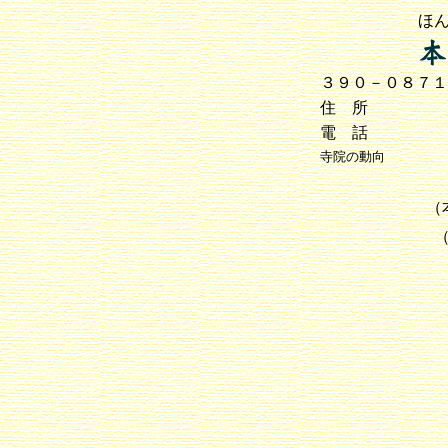
ほ
３９０－０８７
住 所
電 話
寺院の動向
（