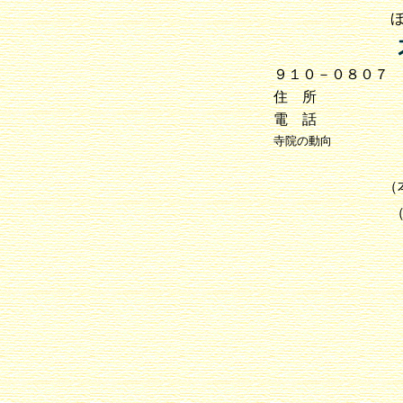
９１０－０８０７
住 所
電 話
寺院の動向
（