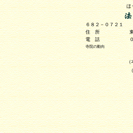
ほ
６８２－０７２１
住 所
電 話
寺院の動向
（