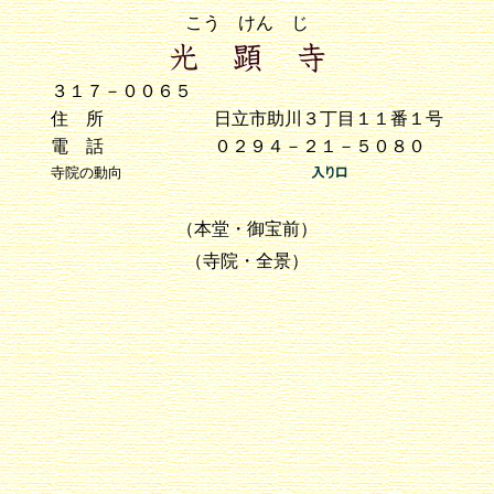
こう けん じ
３１７－００６５
住 所
日立市助川３丁目１１番１号
電 話
０２９４－２１－５０８０
寺院の動向
（本堂・御宝前）
（寺院・全景）