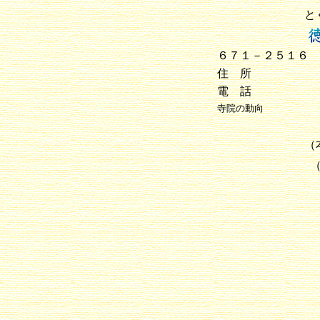
と
６７１－２５１６
住 所
電 話
寺院の動向
（