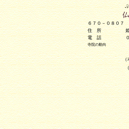
６７０－０８０７
住 所
電 話
寺院の動向
（