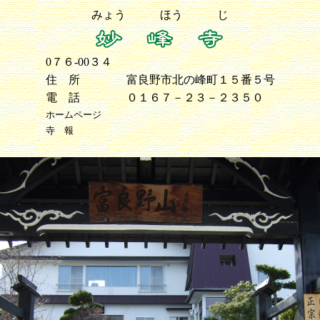
みょう ほう じ
0７６-00３４
住 所
富良野市北の峰町１５番５号
電 話
０１６７－２３－２３５０
ホームページ
寺 報