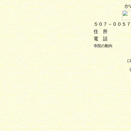
か
５０７－００５
住 所
電 話
寺院の動向
（