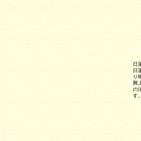
日
日
り
興
の
す