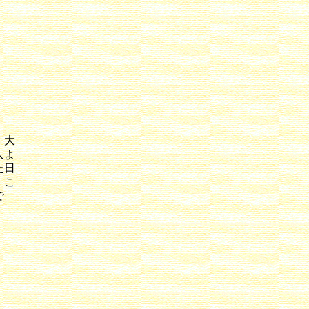
・大
人よ
た日
、こ
で