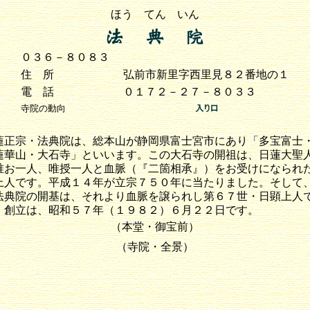
ほう てん いん
０３６－８０８３
住 所
弘前市新里字西里見８２番地の１
電 話
０１７２－２７－８０３３
寺院の動向
蓮正宗・法典院は、総本山が静岡県富士宮市にあり「多宝富士
蓮華山・大石寺」といいます。この大石寺の開祖は、日蓮大聖
唯お一人、唯授一人と血脈（『二箇相承』）をお受けになられ
上人です。平成１４年が立宗７５０年に当たりました。そして
法典院の開基は、それより血脈を譲られし第６７世・日顕上人
。創立は、昭和５７年（１９８２）６月２２日です。
（本堂・御宝前）
（寺院・全景）