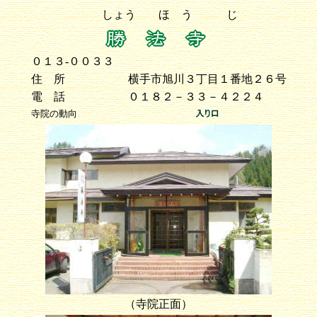
しょう ほ う じ
０１３-００３３
住 所
横手市旭川３丁目１番地２６号
電 話
０１８２－３３－４２２４
寺院の動向
（寺院正面）